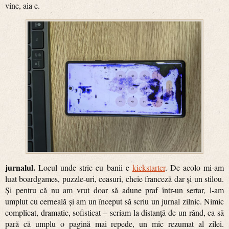
vine, aia e.
jurnalul.
Locul unde stric eu banii e
kickstarter
. De acolo mi-am
luat boardgames, puzzle-uri, ceasuri, cheie franceză dar și un stilou.
Și pentru că nu am vrut doar să adune praf într-un sertar, l-am
umplut cu cerneală și am un început să scriu un jurnal zilnic. Nimic
complicat, dramatic, sofisticat – scriam la distanță de un rând, ca să
pară că umplu o pagină mai repede, un mic rezumat al zilei.