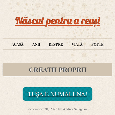
Născut pentru a reuși
ACASĂ
ANII
DESPRE
VIAȚĂ
POFTE
CREATII PROPRII
TUȘA E NUMAI UNA!
decembrie 30, 2025 by Andrei Sălăgean