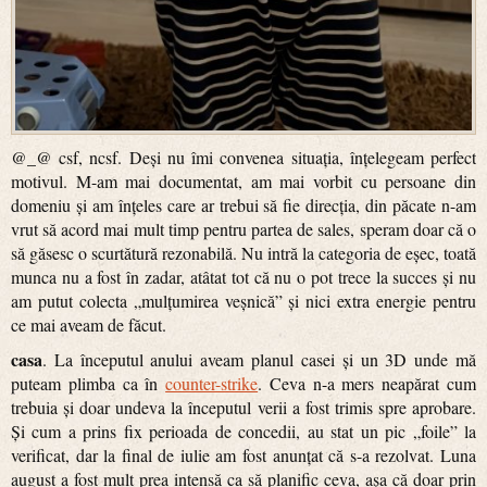
@_@ csf, ncsf. Deși nu îmi convenea situația, înțelegeam perfect
motivul. M-am mai documentat, am mai vorbit cu persoane din
domeniu și am înțeles care ar trebui să fie direcția, din păcate n-am
vrut să acord mai mult timp pentru partea de sales, speram doar că o
să găsesc o scurtătură rezonabilă. Nu intră la categoria de eșec, toată
munca nu a fost în zadar, atâtat tot că nu o pot trece la succes și nu
am putut colecta „mulțumirea veșnică” și nici extra energie pentru
ce mai aveam de făcut.
casa
. La începutul anului aveam planul casei și un 3D unde mă
puteam plimba ca în
counter-strike
. Ceva n-a mers neapărat cum
trebuia și doar undeva la începutul verii a fost trimis spre aprobare.
Și cum a prins fix perioada de concedii, au stat un pic „foile” la
verificat, dar la final de iulie am fost anunțat că s-a rezolvat. Luna
august a fost mult prea intensă ca să planific ceva, așa că doar prin