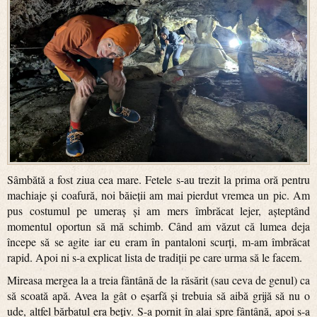
Sâmbătă a fost ziua cea mare. Fetele s-au trezit la prima oră pentru
machiaje și coafură, noi băieții am mai pierdut vremea un pic. Am
pus costumul pe umeraș și am mers îmbrăcat lejer, așteptând
momentul oportun să mă schimb. Când am văzut că lumea deja
începe să se agite iar eu eram în pantaloni scurți, m-am îmbrăcat
rapid. Apoi ni s-a explicat lista de tradiții pe care urma să le facem.
Mireasa mergea la a treia fântână de la răsărit (sau ceva de genul) ca
să scoată apă. Avea la gât o eșarfă și trebuia să aibă grijă să nu o
ude, altfel bărbatul era bețiv. S-a pornit în alai spre fântână, apoi s-a