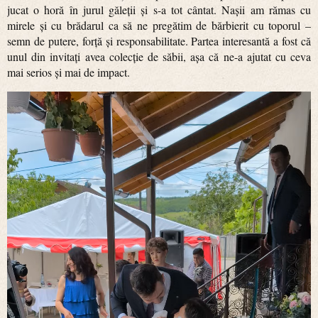
jucat o horă în jurul găleții și s-a tot cântat. Nașii am rămas cu
mirele și cu brădarul ca să ne pregătim de bărbierit cu toporul –
semn de putere, forță și responsabilitate. Partea interesantă a fost că
unul din invitați avea colecție de săbii, așa că ne-a ajutat cu ceva
mai serios și mai de impact.