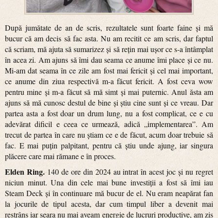
După jumătate de an de scris, rezultatele sunt foarte faine și mă
bucur că am decis să fac asta. Nu am recitit ce am scris, dar faptul
că scriam, mă ajuta să sumarizez și să rețin mai ușor ce s-a întâmplat
în acea zi. Am ajuns să îmi dau seama ce anume îmi place și ce nu.
Mi-am dat seama în ce zile am fost mai fericit și cel mai important,
ce anume din ziua respectivă m-a făcut fericit. A fost ceva wow
pentru mine și m-a făcut să mă simt și mai puternic. Anul ăsta am
ajuns să mă cunosc destul de bine și știu cine sunt și ce vreau. Dar
partea asta a fost doar un drum lung, nu a fost complicat, ce e cu
adevărat dificil e ceea ce urmează, adică „implementarea”. Am
trecut de partea în care nu știam ce e de făcut, acum doar trebuie să
fac. E mai puțin palpitant, pentru că știu unde ajung, iar singura
plăcere care mai rămane e în proces.
Elden Ring.
140 de ore din 2024 au intrat în acest joc și nu regret
niciun minut. Una din cele mai bune investiții a fost să îmi iau
Steam Deck și în continuare mă bucur de el. Nu eram neapărat fan
la jocurile de tipul acesta, dar cum timpul liber a devenit mai
restrâns iar seara nu mai aveam energie de lucruri productive, am zis