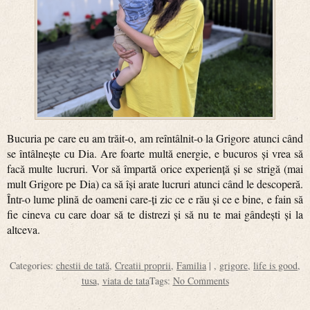
Bucuria pe care eu am trăit-o, am reîntâlnit-o la Grigore atunci când
se întâlnește cu Dia. Are foarte multă energie, e bucuros și vrea să
facă multe lucruri. Vor să împartă orice experiență și se strigă (mai
mult Grigore pe Dia) ca să își arate lucruri atunci când le descoperă.
Într-o lume plină de oameni care-ți zic ce e rău și ce e bine, e fain să
fie cineva cu care doar să te distrezi și să nu te mai gândești și la
altceva.
Categories:
chestii de tată
,
Creatii proprii
,
Familia
| ,
grigore
,
life is good
,
tusa
,
viata de tata
Tags:
No Comments