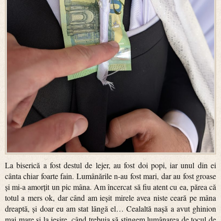
La biserică a fost destul de lejer, au fost doi popi, iar unul din ei
cânta chiar foarte fain. Lumânările n-au fost mari, dar au fost groase
și mi-a amorțit un pic mâna. Am încercat să fiu atent cu ea, părea că
totul a mers ok, dar când am ieșit mirele avea niste ceară pe mâna
dreaptă, și doar eu am stat lângă el… Cealaltă nașă a avut ghinion
mai mare și la ieșire, când trebuia să stingem lumânarea de tocul de