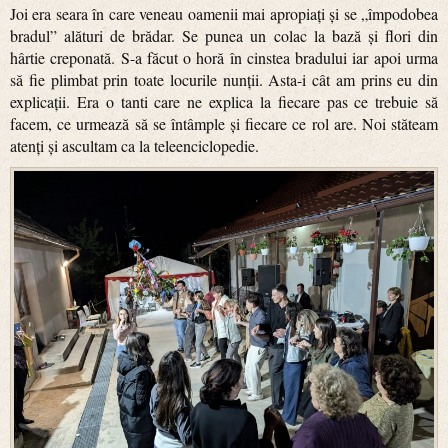
Joi era seara în care veneau oamenii mai apropiați și se „împodobea
bradul” alături de brădar. Se punea un colac la bază și flori din
hârtie creponată. S-a făcut o horă în cinstea bradului iar apoi urma
să fie plimbat prin toate locurile nunții. Asta-i cât am prins eu din
explicații. Era o tanti care ne explica la fiecare pas ce trebuie să
facem, ce urmează să se întâmple și fiecare ce rol are. Noi stăteam
atenți și ascultam ca la teleenciclopedie.