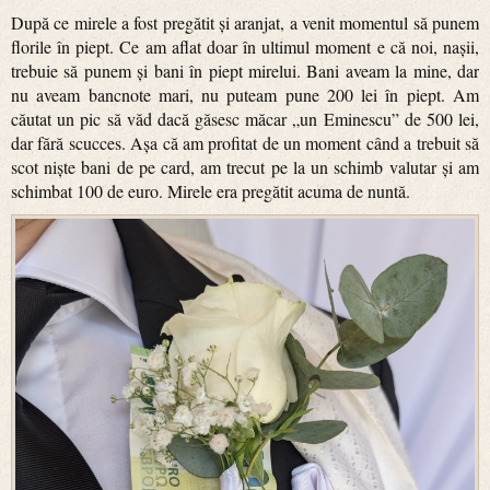
După ce mirele a fost pregătit și aranjat, a venit momentul să punem
florile în piept. Ce am aflat doar în ultimul moment e că noi, nașii,
trebuie să punem și bani în piept mirelui. Bani aveam la mine, dar
nu aveam bancnote mari, nu puteam pune 200 lei în piept. Am
căutat un pic să văd dacă găsesc măcar „un Eminescu” de 500 lei,
dar fără scucces. Așa că am profitat de un moment când a trebuit să
scot niște bani de pe card, am trecut pe la un schimb valutar și am
schimbat 100 de euro. Mirele era pregătit acuma de nuntă.