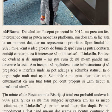
năFRama
. De când am început proiectul în 2012, nu prea am fost
interesat de cum aș putea monetiza platforma, îmi doream să fac asta
la un moment dat, dar nu reprezenta o prioritate. Spre finalul lui
2023 mi-a venit o idee grozav de bună despre cum aș putea contacta
entități care ar putea fi interesate să o folosească – LinkedIn. Era așa
de evident și de simplu – nu știu cum de nu m-am gândit mai
devreme la asta. Am început să regândesc toate infrastructura și să
pregătesc o interfață unde să pot adăuga și schimba statusul la o
organizație mult mai ușor. Schimbările nu erau mari, dar eram
entuziasmat că am luat totul pe cont propriu și „am trecut la
următorul nivel”.
Țin minte că de Paște eram la Bistrița și totul era probabil undeva la
90% gata. Și ca să nu mai lungesc așteptarea am zis să încep
„căutarea pe LinkedIn” și termin restul lucrurilor după. Primul
impediment a fost când mi-am dat seama că pentru conturile de