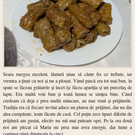
Seara mergea excelent, lăutarii știau să cânte fix ce trebuie, iar
vremea a ținut cu noi și nu a plouat. Vinul parcă era tot mai bun, în
spate se făceau grătarele și încet își făcea apariția și un purceluș de
lapte. Era multă voie bun și toată lumea se simțea bine. Când
credeam că deja e prea multă mâncare, au mai venit și prăjiturile.
Tradiția era că fiecare invitat aduce un platou de prăjituri, dar nu din
alea cumpărate, toate făcute de casă. Cel puțin zece tipuri diferite de
prăjitură am gustat, efectiv nu mă mai puteam opri. Pe la ora două
noi am plecat că Maria nu prea mai avea energie, dar lume a
continut până dimineața la cinci.