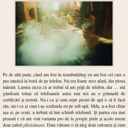
Pe de altă parte, când am fost în teambuilding eu am fost cel care a
pus muzică la boxă de pe telefon. Nu era foarte rece afară, dar ploua
mărunt. Lumea zicea că ar trebui să am grijă de telefon, dar … mă
gândeam totuși că telefoanele astea mai noi au o grămadă de
certificări și rezistă. Nu-i ca și cum niște picuri de apă o să îi facă
rău, nu-i ca și cum l-aș scufunda eu pe sub apă. Mda, n-a fost chiar
așa și, pe scurt, a trebuit să îmi schimb telefonul. Și partea cea mai
proastă e că am vrut varianta pro de la google pixle și acolo aveau
doar culori
plictisitoare.
Data viitoare o să aleg doar culoarea și cum