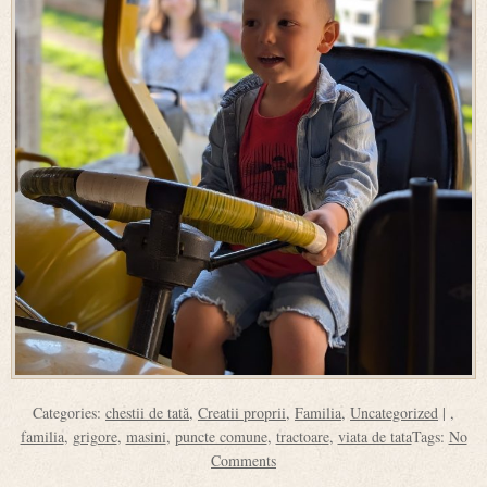
Categories:
chestii de tată
,
Creatii proprii
,
Familia
,
Uncategorized
| ,
familia
,
grigore
,
masini
,
puncte comune
,
tractoare
,
viata de tata
Tags:
No
Comments