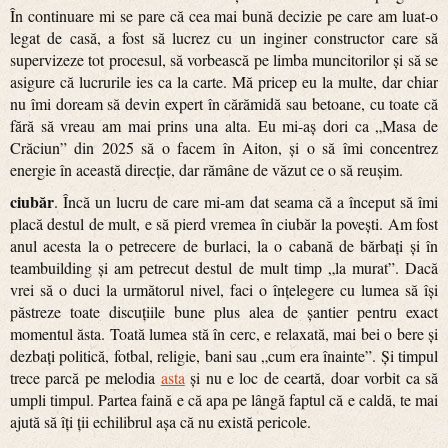
În continuare mi se pare că cea mai bună decizie pe care am luat-o
legat de casă, a fost să lucrez cu un inginer constructor care să
supervizeze tot procesul, să vorbească pe limba muncitorilor și să se
asigure că lucrurile ies ca la carte. Mă pricep eu la multe, dar chiar
nu îmi doream să devin expert în cărămidă sau betoane, cu toate că
fără să vreau am mai prins una alta. Eu mi-aș dori ca „Masa de
Crăciun” din 2025 să o facem în Aiton, și o să îmi concentrez
energie în această direcție, dar rămâne de văzut ce o să reușim.
ciubăr
. Încă un lucru de care mi-am dat seama că a început să îmi
placă destul de mult, e să pierd vremea în ciubăr la povești. Am fost
anul acesta la o petrecere de burlaci, la o cabană de bărbați și în
teambuilding și am petrecut destul de mult timp „la murat”. Dacă
vrei să o duci la următorul nivel, faci o înțelegere cu lumea să își
păstreze toate discuțiile bune plus alea de șantier pentru exact
momentul ăsta. Toată lumea stă în cerc, e relaxată, mai bei o bere și
dezbați politică, fotbal, religie, bani sau „cum era înainte”. Și timpul
trece parcă pe melodia
asta
și nu e loc de ceartă, doar vorbit ca să
umpli timpul. Partea faină e că apa pe lângă faptul că e caldă, te mai
ajută să îți ții echilibrul așa că nu există pericole.