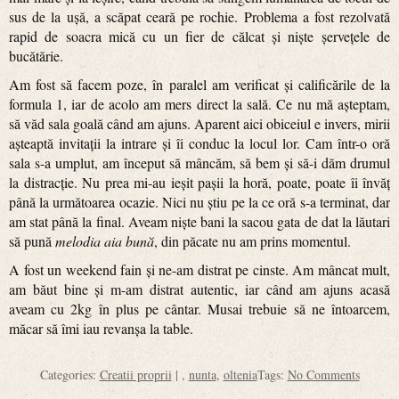
sus de la ușă, a scăpat ceară pe rochie. Problema a fost rezolvată
rapid de soacra mică cu un fier de călcat și niște șervețele de
bucătărie.
Am fost să facem poze, în paralel am verificat și calificările de la
formula 1, iar de acolo am mers direct la sală. Ce nu mă așteptam,
să văd sala goală când am ajuns. Aparent aici obiceiul e invers, mirii
așteaptă invitații la intrare și îi conduc la locul lor. Cam într-o oră
sala s-a umplut, am început să mâncăm, să bem și să-i dăm drumul
la distracție. Nu prea mi-au ieșit pașii la horă, poate, poate îi învăț
până la următoarea ocazie. Nici nu știu pe la ce oră s-a terminat, dar
am stat până la final. Aveam niște bani la sacou gata de dat la lăutari
să pună
melodia
aia bună
, din păcate nu am prins momentul.
A fost un weekend fain și ne-am distrat pe cinste. Am mâncat mult,
am băut bine și m-am distrat autentic, iar când am ajuns acasă
aveam cu 2kg în plus pe cântar. Musai trebuie să ne întoarcem,
măcar să îmi iau revanșa la table.
Categories:
Creatii proprii
| ,
nunta
,
oltenia
Tags:
No Comments