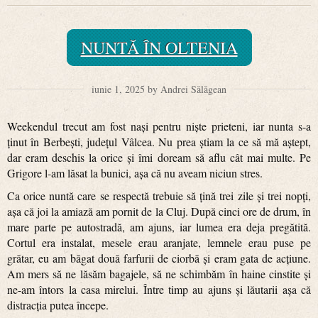
NUNTĂ ÎN OLTENIA
iunie 1, 2025 by Andrei Sălăgean
Weekendul trecut am fost nași pentru niște prieteni, iar nunta s-a
ținut în Berbești, județul Vâlcea. Nu prea știam la ce să mă aștept,
dar eram deschis la orice și îmi doream să aflu cât mai multe. Pe
Grigore l-am lăsat la bunici, așa că nu aveam niciun stres.
Ca orice nuntă care se respectă trebuie să țină trei zile și trei nopți,
așa că joi la amiază am pornit de la Cluj. După cinci ore de drum, în
mare parte pe autostradă, am ajuns, iar lumea era deja pregătită.
Cortul era instalat, mesele erau aranjate, lemnele erau puse pe
grătar, eu am băgat două farfurii de ciorbă și eram gata de acțiune.
Am mers să ne lăsăm bagajele, să ne schimbăm în haine cinstite și
ne-am întors la casa mirelui. Între timp au ajuns și lăutarii așa că
distracția putea începe.