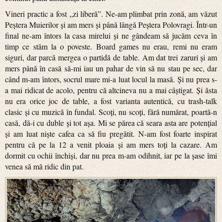
Vineri practic a fost „zi liberă”. Ne-am plimbat prin zonă, am văzut
Peștera Muierilor și am mers și până lângă Peștera Polovragi. Într-un
final ne-am întors la casa mirelui și ne gândeam să jucăm ceva în
timp ce stăm la o poveste. Board games nu erau, remi nu eram
siguri, dar parcă mergea o partidă de table. Am dat trei zaruri și am
mers până în casă să-mi iau un pahar de vin să nu stau pe sec, dar
când m-am întors, socrul mare mi-a luat locul la masă. Și nu prea s-
a mai ridicat de acolo, pentru că altcineva nu a mai câștigat. Și ăsta
nu era orice joc de table, a fost varianta autentică, cu trash-talk
clasic și cu muzică în fundal. Scoți, nu scoți, fără numărat, poartă-n
casă, dă-i cu duble și tot așa. Mi se părea că seara asta are potențial
și am luat niște cafea ca să fiu pregătit. N-am fost foarte inspirat
pentru că pe la 12 a venit ploaia și am mers toți la cazare. Am
dormit cu ochii închiși, dar nu prea m-am odihnit, iar pe la șase îmi
venea să mă ridic din pat.