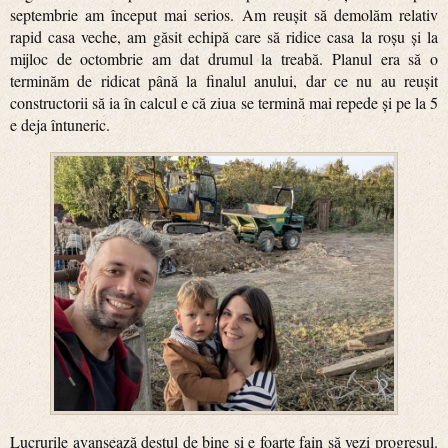
septembrie am început mai serios. Am reușit să demolăm relativ
rapid casa veche, am găsit echipă care să ridice casa la roșu și la
mijloc de octombrie am dat drumul la treabă. Planul era să o
terminăm de ridicat până la finalul anului, dar ce nu au reușit
constructorii să ia în calcul e că ziua se termină mai repede și pe la 5
e deja întuneric.
Lucrurile avansează destul de bine și e foarte fain să vezi progresul.