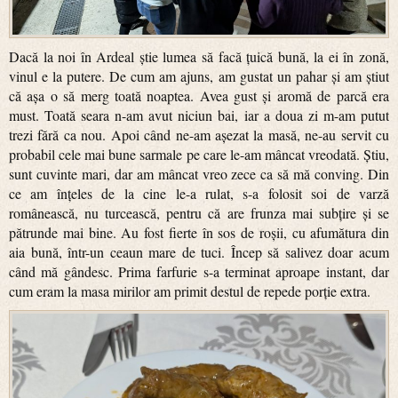
Dacă la noi în Ardeal știe lumea să facă țuică bună, la ei în zonă,
vinul e la putere. De cum am ajuns, am gustat un pahar și am știut
că așa o să merg toată noaptea. Avea gust și aromă de parcă era
must. Toată seara n-am avut niciun bai, iar a doua zi m-am putut
trezi fără ca nou. Apoi când ne-am așezat la masă, ne-au servit cu
probabil cele mai bune sarmale pe care le-am mâncat vreodată. Știu,
sunt cuvinte mari, dar am mâncat vreo zece ca să mă conving. Din
ce am înțeles de la cine le-a rulat, s-a folosit soi de varză
românească, nu turcească, pentru că are frunza mai subțire și se
pătrunde mai bine. Au fost fierte în sos de roșii, cu afumătura din
aia bună, într-un ceaun mare de tuci. Încep să salivez doar acum
când mă gândesc. Prima farfurie s-a terminat aproape instant, dar
cum eram la masa mirilor am primit destul de repede porție extra.