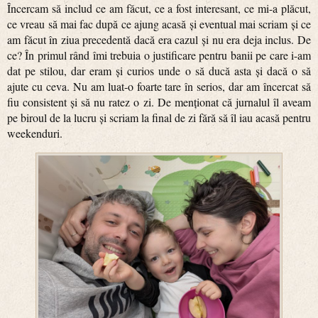
Încercam să includ ce am făcut, ce a fost interesant, ce mi-a plăcut,
ce vreau să mai fac după ce ajung acasă și eventual mai scriam și ce
am făcut în ziua precedentă dacă era cazul și nu era deja inclus. De
ce? În primul rând îmi trebuia o justificare pentru banii pe care i-am
dat pe stilou, dar eram și curios unde o să ducă asta și dacă o să
ajute cu ceva. Nu am luat-o foarte tare în serios, dar am încercat să
fiu consistent și să nu ratez o zi. De menționat că jurnalul îl aveam
pe biroul de la lucru și scriam la final de zi fără să îl iau acasă pentru
weekenduri.