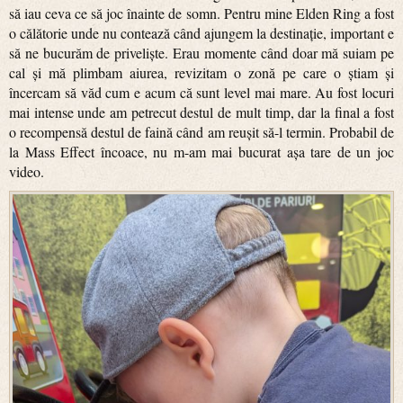
să iau ceva ce să joc înainte de somn. Pentru mine Elden Ring a fost
o călătorie unde nu contează când ajungem la destinație, important e
să ne bucurăm de priveliște. Erau momente când doar mă suiam pe
cal și mă plimbam aiurea, revizitam o zonă pe care o știam și
încercam să văd cum e acum că sunt level mai mare. Au fost locuri
mai intense unde am petrecut destul de mult timp, dar la final a fost
o recompensă destul de faină când am reușit să-l termin. Probabil de
la Mass Effect încoace, nu m-am mai bucurat așa tare de un joc
video.