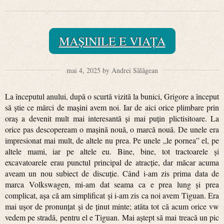
MAȘINILE E VIAȚA
mai 4, 2025 by Andrei Sălăgean
La începutul anului, după o scurtă vizită la bunici, Grigore a început
să știe ce mărci de mașini avem noi. Iar de aici orice plimbare prin
oraș a devenit mult mai interesantă și mai puțin plictisitoare. La
orice pas descopeream o mașină nouă, o marcă nouă. De unele era
impresionat mai mult, de altele nu prea. Pe unele „le pornea” el, pe
altele mami, iar pe altele eu. Bine, bine, tot tractoarele și
excavatoarele erau punctul principal de atracție, dar măcar acuma
aveam un nou subiect de discuție. Când i-am zis prima data de
marca Volkswagen, mi-am dat seama ca e prea lung și prea
complicat, așa că am simplificat și i-am zis ca noi avem Tiguan. Era
mai ușor de pronunțat și de ținut minte; atâta tot că acum orice vw
vedem pe stradă, pentru el e Tiguan. Mai aștept să mai treacă un pic