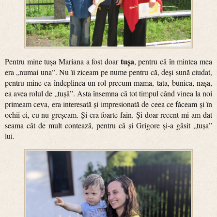
tușa
Pentru mine tușa Mariana a fost doar
, pentru că în mintea mea
era „numai una”. Nu îi ziceam pe nume pentru că, deși sună ciudat,
pentru mine ea îndeplinea un rol precum mama, tata, bunica, nașa,
ea avea rolul de „tușă”. Asta însemna că tot timpul când vinea la noi
primeam ceva, era interesată și impresionată de ceea ce făceam și în
ochii ei, eu nu greșeam. Și era foarte fain. Și doar recent mi-am dat
seama cât de mult contează, pentru că și Grigore și-a găsit „tușa”
lui.