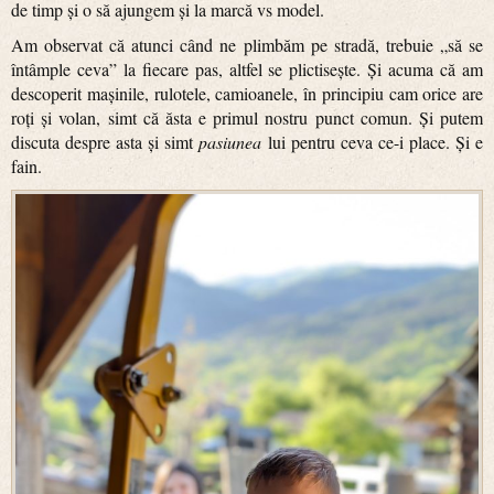
de timp și o să ajungem și la marcă vs model.
Am observat că atunci când ne plimbăm pe stradă, trebuie „să se
întâmple ceva” la fiecare pas, altfel se plictisește. Și acuma că am
descoperit mașinile, rulotele, camioanele, în principiu cam orice are
roți și volan, simt că ăsta e primul nostru punct comun. Și putem
discuta despre asta și simt
pasiunea
lui pentru ceva ce-i place. Și e
fain.