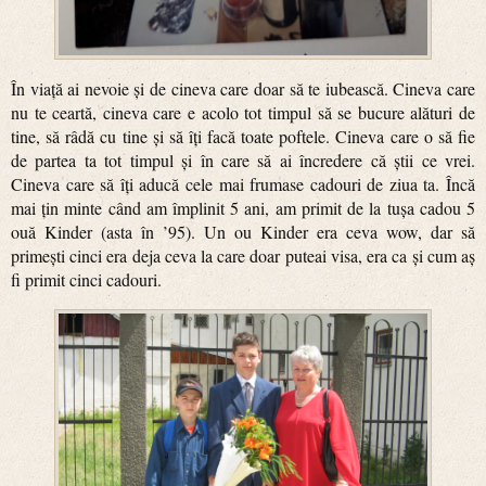
În viață ai nevoie și de cineva care doar să te iubească. Cineva care
nu te ceartă, cineva care e acolo tot timpul să se bucure alături de
tine, să râdă cu tine și să îți facă toate poftele. Cineva care o să fie
de partea ta tot timpul și în care să ai încredere că știi ce vrei.
Cineva care să îți aducă cele mai frumase cadouri de ziua ta. Încă
mai țin minte când am împlinit 5 ani, am primit de la tușa cadou 5
ouă Kinder (asta în ’95). Un ou Kinder era ceva wow, dar să
primești cinci era deja ceva la care doar puteai visa, era ca și cum aș
fi primit cinci cadouri.