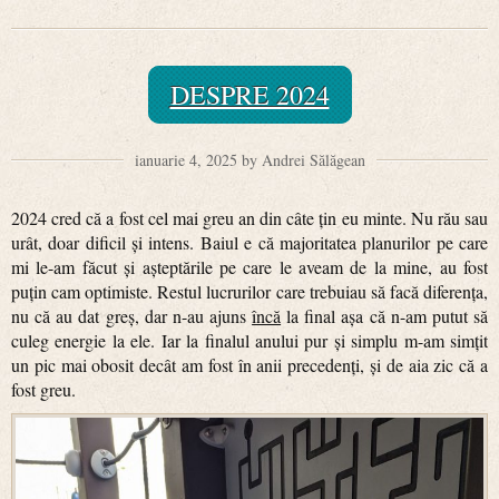
DESPRE 2024
ianuarie 4, 2025 by Andrei Sălăgean
2024 cred că a fost cel mai greu an din câte țin eu minte. Nu rău sau
urât, doar dificil și intens. Baiul e că majoritatea planurilor pe care
mi le-am făcut și așteptările pe care le aveam de la mine, au fost
puțin cam optimiste. Restul lucrurilor care trebuiau să facă diferența,
nu că au dat greș, dar n-au ajuns
încă
la final așa că n-am putut să
culeg energie la ele. Iar la finalul anului pur și simplu m-am simțit
un pic mai obosit decât am fost în anii precedenți, și de aia zic că a
fost greu.