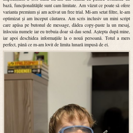
bază, funcționalitățile sunt cam limitate. Am văzut ce poate să ofere
varianta premium și am activat un free trial. Mi-am setat filtre, le-am
optimizat și am început căutarea. Am scris inclusiv un mini script
care apăsa pe butonul de message, dădea copy-paste la un mesaj,
înlocuia numele iar eu trebuia doar să dau send. Aștepta după mine,
iar apoi deschidea informațiile la o nouă persoană. Totul a mers
perfect, până ce m-am lovit de limita lunară impusă de ei.