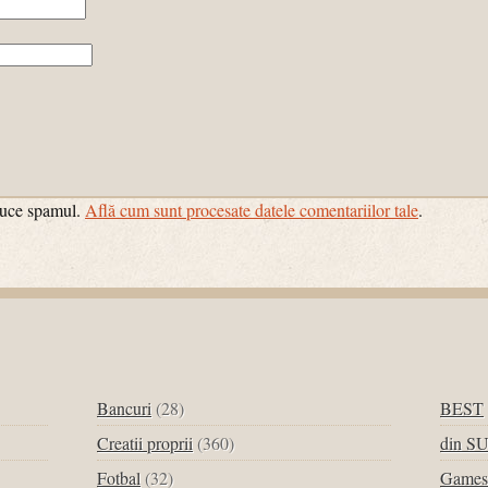
educe spamul.
Află cum sunt procesate datele comentariilor tale
.
Bancuri
(28)
BEST
Creatii proprii
(360)
din S
Fotbal
(32)
Games