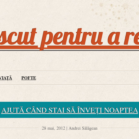
cut pentru a r
VIAȚĂ
POFTE
AJUTĂ CÂND STAI SĂ ÎNVEȚI NOAPTEA
28 mai, 2012 | Andrei Sălăgean