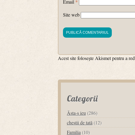
Email
*
Site web
Acest site folosește Akismet pentru a r
Categorii
Ăsta-s ieu
(286)
chestii de tată
(12)
Familia
(10)