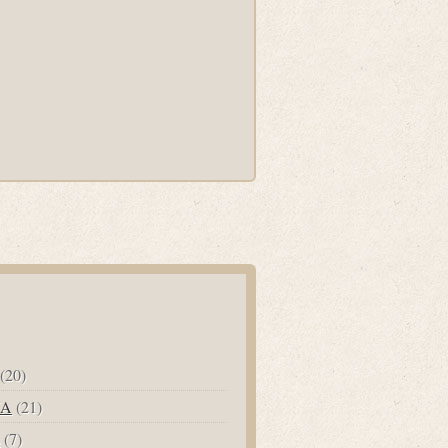
(20)
UA
(21)
(7)