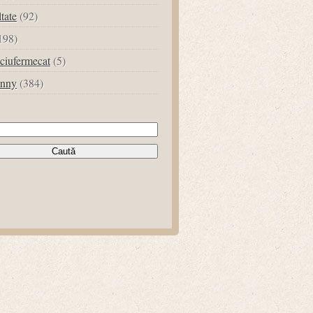
ltate
(92)
198)
ciufermecat
(5)
unny
(384)
tă
ă: