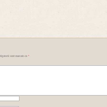
ligatorii sunt marcate cu
*