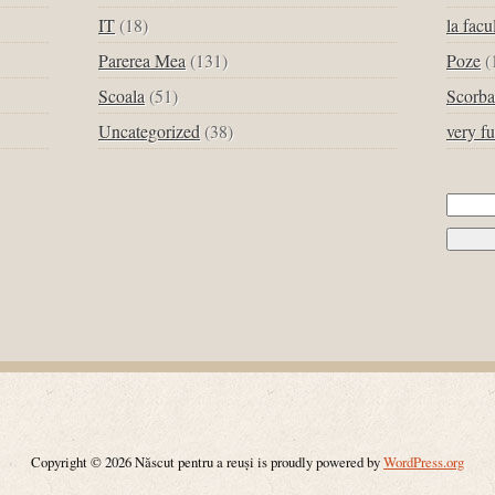
IT
(18)
la facu
Parerea Mea
(131)
Poze
(
Scoala
(51)
Scorba
Uncategorized
(38)
very f
Cau
dup
Copyright © 2026 Născut pentru a reuși is proudly powered by
WordPress.org