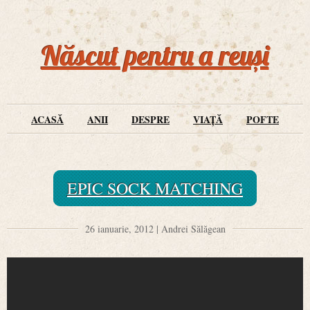
Născut pentru a reuși
ACASĂ
ANII
DESPRE
VIAȚĂ
POFTE
EPIC SOCK MATCHING
26 ianuarie, 2012 | Andrei Sălăgean