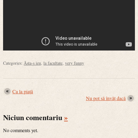
Categories:
Ăsta-s ieu
,
la facultate
,
very funny
Ca la piață
Nu pot să învăț dacă
Niciun comentariu
»
No comments yet.