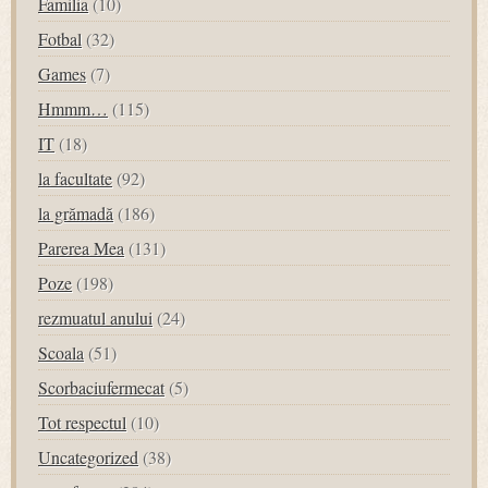
Familia
(10)
Fotbal
(32)
Games
(7)
Hmmm…
(115)
IT
(18)
la facultate
(92)
la grămadă
(186)
Parerea Mea
(131)
Poze
(198)
rezmuatul anului
(24)
Scoala
(51)
Scorbaciufermecat
(5)
Tot respectul
(10)
Uncategorized
(38)