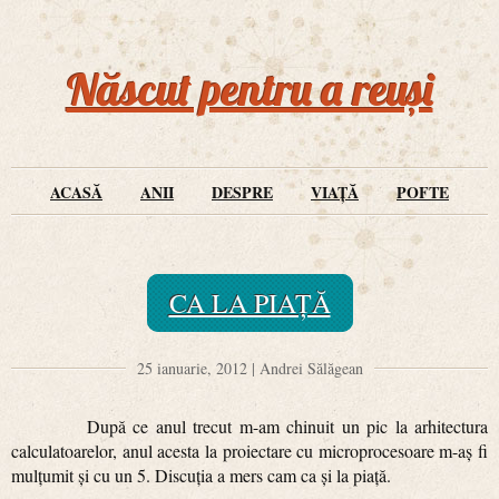
Născut pentru a reuși
ACASĂ
ANII
DESPRE
VIAȚĂ
POFTE
CA LA PIAȚĂ
25 ianuarie, 2012 | Andrei Sălăgean
După ce anul trecut m-am chinuit un pic la arhitectura
calculatoarelor, anul acesta la proiectare cu microprocesoare m-aș fi
mulțumit și cu un 5. Discuția a mers cam ca și la piață.