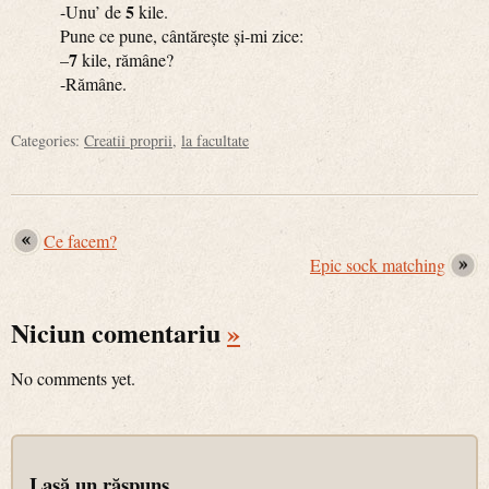
5
-Unu’ de
kile.
Pune ce pune, cântărește și-mi zice:
7
–
kile, rămâne?
-Rămâne.
Categories:
Creatii proprii
,
la facultate
Ce facem?
Epic sock matching
Niciun comentariu
»
No comments yet.
Lasă un răspuns