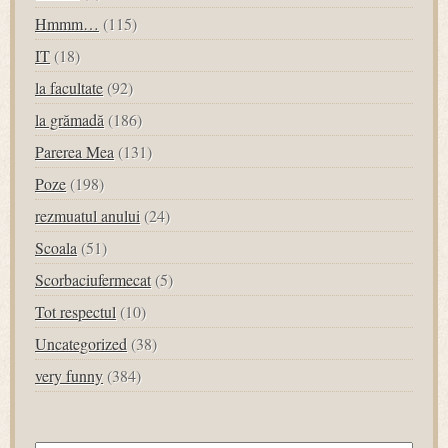
Hmmm…
(115)
IT
(18)
la facultate
(92)
la grămadă
(186)
Parerea Mea
(131)
Poze
(198)
rezmuatul anului
(24)
Scoala
(51)
Scorbaciufermecat
(5)
Tot respectul
(10)
Uncategorized
(38)
very funny
(384)