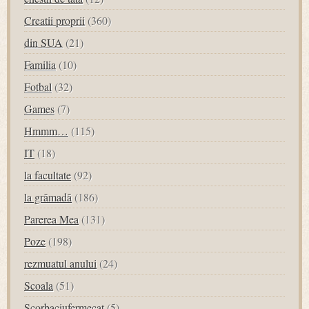
Creatii proprii
(360)
din SUA
(21)
Familia
(10)
Fotbal
(32)
Games
(7)
Hmmm…
(115)
IT
(18)
la facultate
(92)
la grămadă
(186)
Parerea Mea
(131)
Poze
(198)
rezmuatul anului
(24)
Scoala
(51)
Scorbaciufermecat
(5)