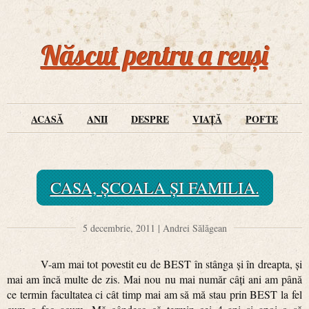
Născut pentru a reuși
ACASĂ
ANII
DESPRE
VIAȚĂ
POFTE
CASA, ȘCOALA ȘI FAMILIA.
5 decembrie, 2011 | Andrei Sălăgean
V-am mai tot povestit eu de BEST în stânga și în dreapta, și
mai am încă multe de zis. Mai nou nu mai număr câți ani am până
ce termin facultatea ci cât timp mai am să mă stau prin BEST la fel