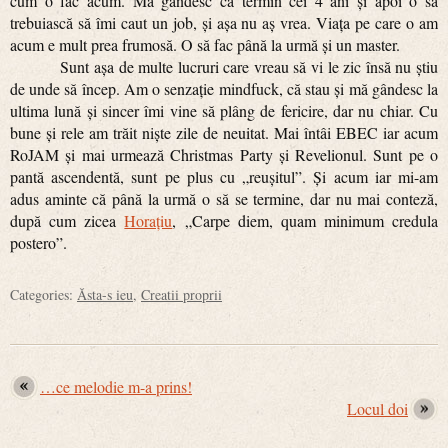
cum o fac acum. Mă gândesc că termin cei 4 ani și apoi o să
trebuiască să îmi caut un job, și așa nu aș vrea. Viața pe care o am
acum e mult prea frumosă. O să fac până la urmă și un master.
Sunt așa de multe lucruri care vreau să vi le zic însă nu știu
de unde să încep. Am o senzație mindfuck, că stau și mă gândesc la
ultima lună și sincer îmi vine să plâng de fericire, dar nu chiar. Cu
bune și rele am trăit niște zile de neuitat. Mai întâi EBEC iar acum
RoJAM și mai urmează Christmas Party și Revelionul. Sunt pe o
pantă ascendentă, sunt pe plus cu „reușitul”. Și acum iar mi-am
adus aminte că până la urmă o să se termine, dar nu mai conteză,
după cum zicea
Horațiu
, „Carpe diem, quam minimum credula
postero”.
Categories:
Ăsta-s ieu
,
Creatii proprii
…ce melodie m-a prins!
Locul doi