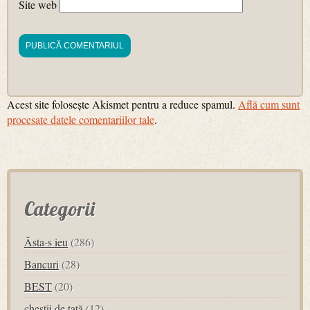
Site web
Acest site folosește Akismet pentru a reduce spamul.
Află cum sunt
procesate datele comentariilor tale
.
Categorii
Ăsta-s ieu
(286)
Bancuri
(28)
BEST
(20)
chestii de tată
(12)