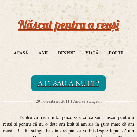
Născut pentru a reuși
ACASĂ
ANII
DESPRE
VIAȚĂ
POFTE
A FI SAU A NU FI ?
29 noiembrie, 2011 | Andrei Sălăgean
Pentru că mie îmi tot place să cred că sunt născut pentru a
reuși și pentru că nu o dată am ieșit și am zis în gura mare că am
reușit. Ba din stânga, ba din dreapta s-a vorbit despre faptul că am