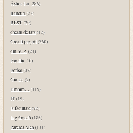
Ăsta-s ieu
(286)
Bancuri
(28)
BEST
(20)
chestii de tată
(12)
Creatii proprii
(360)
din SUA
(21)
Familia
(10)
Fotbal
(32)
Games
(7)
Hmmm…
(115)
IT
(18)
la facultate
(92)
la grămadă
(186)
Parerea Mea
(131)