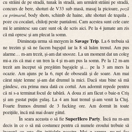
cu străini de pe stradă, tunak în stradă, am urmărit străini pe stradă,
concurs de bere, shoturi de V33 sub masă, masaj la picioare,
poză
cu primarul
, body shots, schimb de haine, alte shoturi de tequila ,
poze cu cocalari, chiloți peste pantaloni. Cam acestea sunt cele care
mi le amintesc sau care sunt ok de scris aici. Pe la 4 jumate am zis
că mă opresc și am plecat la somn.
Savage Trip
Dimineața urma să mergem în
. La 6 trebuia să
ne trezim și să ne facem bagajul iar la 8 să luăm trenul. Am pus
alarme… m-am trezit, și-am dat snooze. La un moment dat un coleg
mi-a zis că mai e un tren la 4 și m-am pus la somn. Pe la 12 m-am
trezit am început să pregătim bagajele și… pe la 3 am mers la
ocazie. Am ajuns pe la 6, rupt de oboseală și de soare. Am mai
cărat niște lemne și-am dat drumul la mici. Dacă stau bine să mă
gândesc, era prima mea dată cu cortul. Am adormit repede pentru
că ni s-a terminat focul de tabără. A doua zi am făcut o baie-n Criș
și am gustat puțin gulaș. La 4 am luat trenul și-am venit la Cluj.
Foarte frumos drumul de 3 fucking ore. Am dormit în toate
pozițiile, încă mă mai doare gâtul.
SuperHero Party
În seara aceasta o să fie
. Încă nu m-am
decis în ce o să mă costumez pentru că numele eroului trebuie să
înceapă cu una din inițialele noastre. Mai e vreme, nu-mi fac