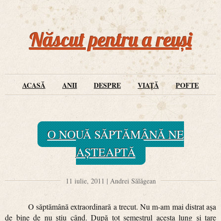
Născut pentru a reuși
ACASĂ
ANII
DESPRE
VIAȚĂ
POFTE
O NOUĂ SĂPTĂMÂNĂ NE
AȘTEAPTĂ
11 iulie, 2011 | Andrei Sălăgean
O săptămână extraordinară a trecut. Nu m-am mai distrat așa
de bine de nu știu când. După tot semestrul acesta lung și tare