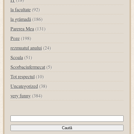
la facultate
(92)
la grămadă
(186)
Parerea Mea
(131)
Poze
(198)
rezmuatul anului
(24)
Scoala
(51)
Scorbaciufermecat
(5)
Tot respectul
(10)
Uncategorized
(38)
very funny
(384)
Caută
după: