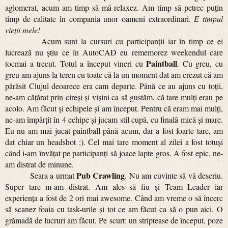
aglomerat, acum am timp să mă relaxez. Am timp să petrec puțin
timp de calitate în compania unor oameni extraordinari.
E timpul
vieții mele!
Acum sunt la cursuri cu participanții iar în timp ce ei
lucrează nu știu ce în AutoCAD eu rememorez weekendul care
Paintball
tocmai a trecut. Totul a început vineri cu
. Cu greu, cu
greu am ajuns la teren cu toate că la un moment dat am crezut că am
părăsit Clujul deoarece era cam departe. Până ce au ajuns cu toții,
ne-am cățărat prin cireși și vișini ca să gustăm, că tare mulți erau pe
acolo. Am făcut și echipele și am început. Pentru că eram mai mulți,
ne-am împărțit în 4 echipe și jucam stil cupă, cu finală mică și mare.
Eu nu am mai jucat paintball până acum, dar a fost foarte tare, am
dat chiar un headshot :). Cel mai tare moment al zilei a fost totuși
când i-am învățat pe participanți să joace lapte gros. A fost epic, ne-
am distrat de minune.
Pub Crawling
Seara a urmat
. Nu am cuvinte să vă descriu.
Super tare m-am distrat. Am ales să fiu și Team Leader iar
experiența a fost de 2 ori mai awesome. Când am vreme o să încerc
să scanez foaia cu task-urile și tot ce am făcut ca să o pun aici. O
grămadă de lucruri am făcut. Pe scurt: un striptease de început, poze