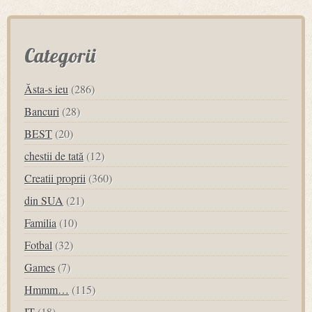
Categorii
Ăsta-s ieu
(286)
Bancuri
(28)
BEST
(20)
chestii de tată
(12)
Creatii proprii
(360)
din SUA
(21)
Familia
(10)
Fotbal
(32)
Games
(7)
Hmmm…
(115)
IT
(18)