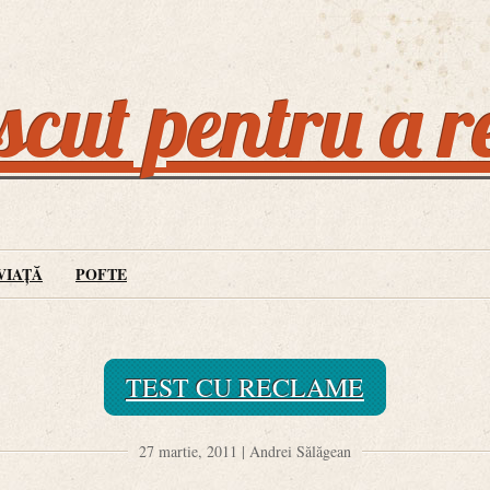
cut pentru a r
VIAȚĂ
POFTE
TEST CU RECLAME
27 martie, 2011 | Andrei Sălăgean