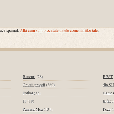
educe spamul.
Află cum sunt procesate datele comentariilor tale
.
Bancuri
(28)
BEST
Creatii proprii
(360)
din S
Fotbal
(32)
Games
IT
(18)
la facu
Parerea Mea
(131)
Poze
(