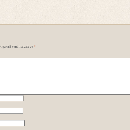
ligatorii sunt marcate cu
*