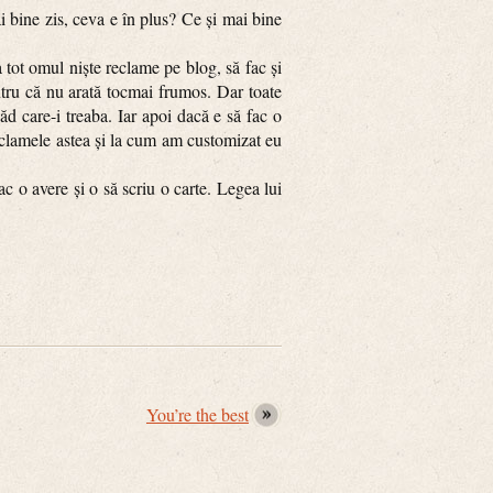
bine zis, ceva e în plus? Ce și mai bine
t omul niște reclame pe blog, să fac și
ntru că nu arată tocmai frumos. Dar toate
d care-i treaba. Iar apoi dacă e să fac o
eclamele astea și la cum am customizat eu
 o avere și o să scriu o carte. Legea lui
You’re the best