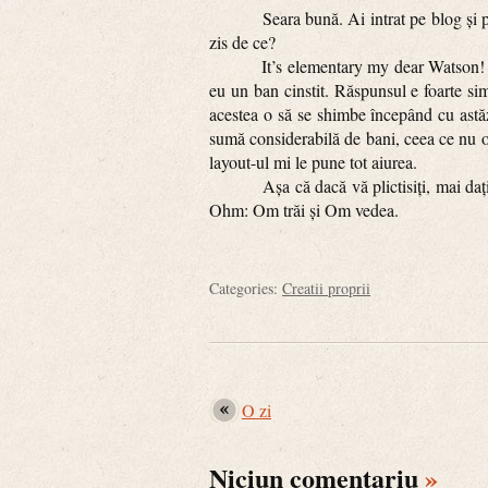
Seara bună. Ai intrat pe blog și pari u
zis de ce?
It’s elementary my dear Watson! Multă 
eu un ban cinstit. Răspunsul e foarte si
acestea o să se shimbe începând cu astăz
sumă considerabilă de bani, ceea ce nu o
layout-ul mi le pune tot aiurea.
Așa că dacă vă plictisiți, mai dați un c
Ohm: Om trăi și Om vedea.
Categories:
Creatii proprii
O zi
Niciun comentariu
»