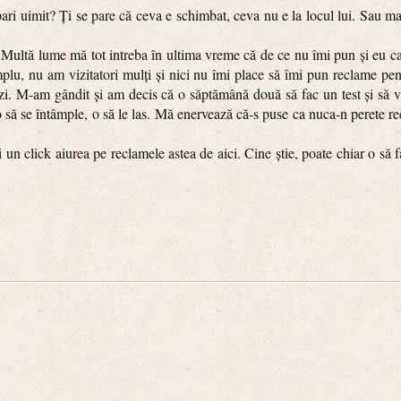
imit? Ți se pare că ceva e schimbat, ceva nu e la locul lui. Sau mai 
lume mă tot intreba în ultima vreme că de ce nu îmi pun și eu ca to
mplu, nu am vizitatori mulți și nici nu îmi place să îmi pun reclame pe
i. M-am gândit și am decis că o săptămână două să fac un test și să vă
 să se întâmple, o să le las. Mă enervează că-s puse ca nuca-n perete r
lick aiurea pe reclamele astea de aici. Cine știe, poate chiar o să fac