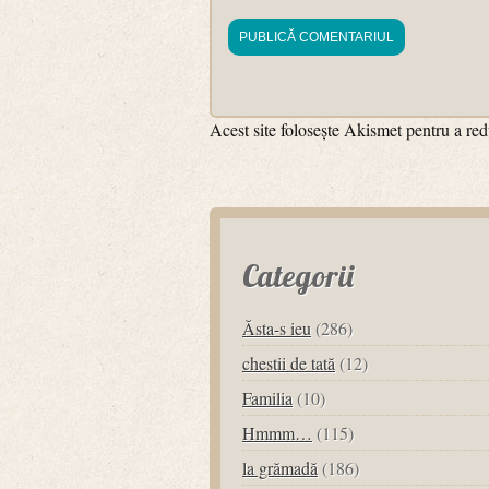
Acest site folosește Akismet pentru a r
Categorii
Ăsta-s ieu
(286)
chestii de tată
(12)
Familia
(10)
Hmmm…
(115)
la grămadă
(186)