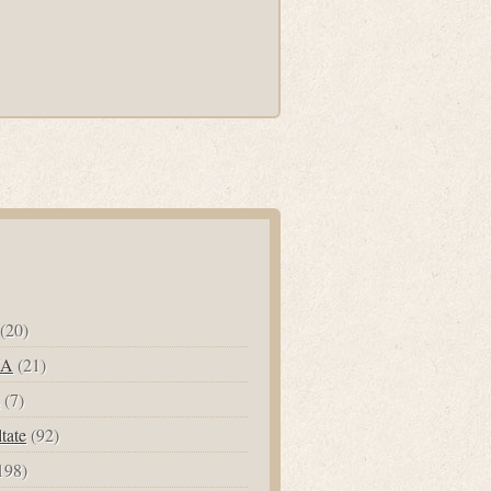
(20)
UA
(21)
(7)
ltate
(92)
198)