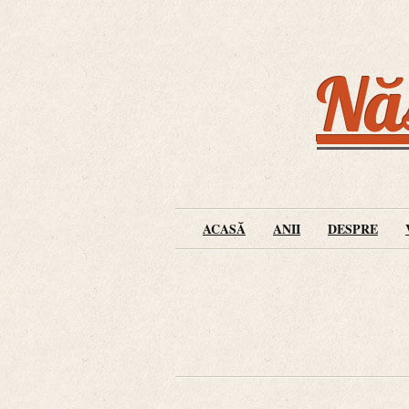
Năs
ACASĂ
ANII
DESPRE