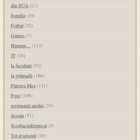
din SUA
(21)
Familia
(10)
Fotbal
(32)
Games
(7)
Hmmm…
(115)
IT
(18)
la facultate
(92)
la grămadă
(186)
Parerea Mea
(131)
Poze
(198)
rezmuatul anului
(24)
Scoala
(51)
Scorbaciufermecat
(5)
Tot respectul
(10)