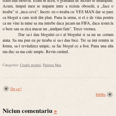
eram mai motivat. Eram in liceu, o gramada de lucruri se intamplau.
Acum, timpul meu se imparte intre a rezista oboselii, a „face o
treaba” si „inca ceva”. Incerc eu o treaba cu YES MAN dar se pare
ca blogul a cam iesit din plan. Pana la urma, si el e de vina pentru
ca nu vine la mine sa ma intrebe daca jucam un FIFA, daca iesim la
o bere sau sa zica macar un „mulțam fain”. Trece vremea.
Dar sa-i dau blogului ce-i al blogului si sa nu ne certam
atata. Sa ma pun eu pe treaba si sa-i dau bice. Tre sa imi reintru in
forma, sa-l revitalizez umpic, sa fac blogul ce a fost. Pana una alta
ma duc sa ma culc umpic. Revin curând.
Categories:
Creatii proprii
,
Parerea Mea
De ce?
b00bs
Niciun comentariu
»