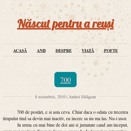
Născut pentru a reuși
ACASĂ
ANII
DESPRE
VIAȚĂ
POFTE
700
8 noiembrie, 2010 | Andrei Sălăgean
700 de postări, e si asta ceva. Chiar daca o odata cu trecerea
timpului tind sa devin mai inactiv, eu incerc sa nu ma las. Nu-i usor.
In urma cu mai bine de doi ani si jumatate cand am inceput,