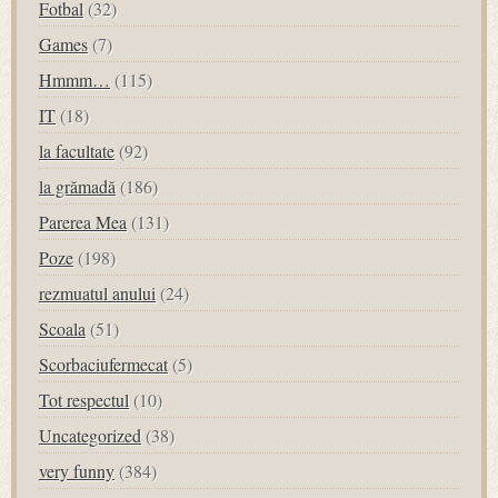
Fotbal
(32)
Games
(7)
Hmmm…
(115)
IT
(18)
la facultate
(92)
la grămadă
(186)
Parerea Mea
(131)
Poze
(198)
rezmuatul anului
(24)
Scoala
(51)
Scorbaciufermecat
(5)
Tot respectul
(10)
Uncategorized
(38)
very funny
(384)