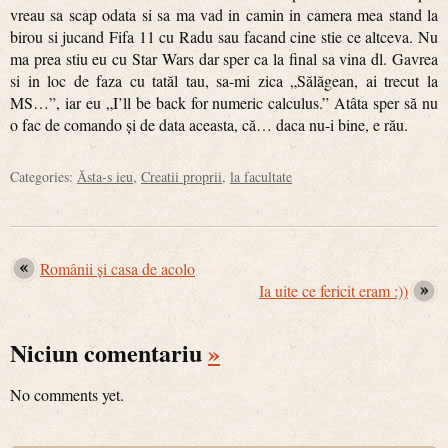
vreau sa scap odata si sa ma vad in camin in camera mea stand la
birou si jucand Fifa 11 cu Radu sau facand cine stie ce altceva. Nu
ma prea stiu eu cu Star Wars dar sper ca la final sa vina dl. Gavrea
si in loc de faza cu tatăl tau, sa-mi zica „Sălăgean, ai trecut la
MS…”, iar eu „I’ll be back for numeric calculus.” Atâta sper să nu
o fac de comando și de data aceasta, că… daca nu-i bine, e rău.
Categories:
Ăsta-s ieu
,
Creatii proprii
,
la facultate
Românii și casa de acolo
Ia uite ce fericit eram :))
Niciun comentariu
»
No comments yet.