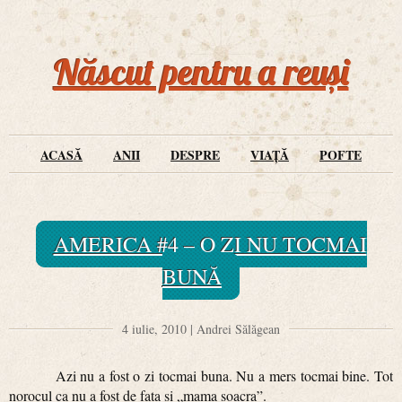
Născut pentru a reuși
ACASĂ
ANII
DESPRE
VIAȚĂ
POFTE
AMERICA #4 – O ZI NU TOCMAI
BUNĂ
4 iulie, 2010 | Andrei Sălăgean
Azi nu a fost o zi tocmai buna. Nu a mers tocmai bine. Tot
norocul ca nu a fost de fata si „mama soacra”.