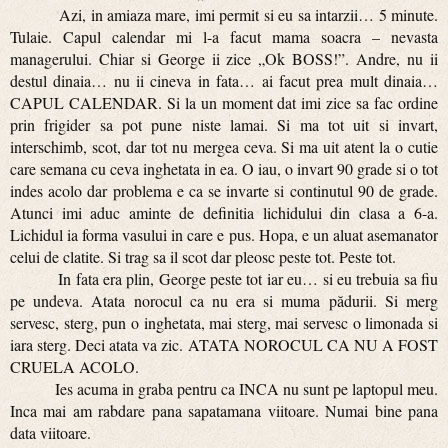
Azi, in amiaza mare, imi permit si eu sa intarzii… 5 minute.
Tulaie. Capul calendar mi l-a facut mama soacra – nevasta
managerului. Chiar si George ii zice „Ok BOSS!”. Andre, nu ii
destul dinaia… nu ii cineva in fata… ai facut prea mult dinaia…
CAPUL CALENDAR. Si la un moment dat imi zice sa fac ordine
prin frigider sa pot pune niste lamai. Si ma tot uit si invart,
interschimb, scot, dar tot nu mergea ceva. Si ma uit atent la o cutie
care semana cu ceva inghetata in ea. O iau, o invart 90 grade si o tot
indes acolo dar problema e ca se invarte si continutul 90 de grade.
Atunci imi aduc aminte de definitia lichidului din clasa a 6-a.
Lichidul ia forma vasului in care e pus. Hopa, e un aluat asemanator
celui de clatite. Si trag sa il scot dar pleosc peste tot. Peste tot.
In fata era plin, George peste tot iar eu… si eu trebuia sa fiu
pe undeva. Atata norocul ca nu era si muma pădurii. Si merg
servesc, sterg, pun o inghetata, mai sterg, mai servesc o limonada si
iara sterg. Deci atata va zic. ATATA NOROCUL CA NU A FOST
CRUELA ACOLO.
Ies acuma in graba pentru ca INCA nu sunt pe laptopul meu.
Inca mai am rabdare pana sapatamana viitoare. Numai bine pana
data viitoare.