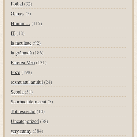
Fotbal
(32)
Games
(7)
Hmmm…
(115)
IT
(18)
la facultate
(92)
la grămadă
(186)
Parerea Mea
(131)
Poze
(198)
rezmuatul anului
(24)
Scoala
(51)
Scorbaciufermecat
(5)
Tot respectul
(10)
Uncategorized
(38)
very funny
(384)