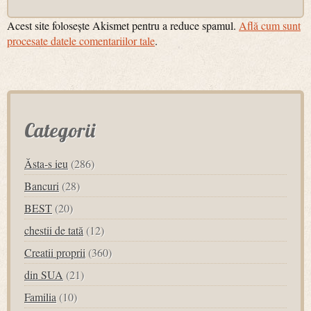
Acest site folosește Akismet pentru a reduce spamul.
Află cum sunt
procesate datele comentariilor tale
.
Categorii
Ăsta-s ieu
(286)
Bancuri
(28)
BEST
(20)
chestii de tată
(12)
Creatii proprii
(360)
din SUA
(21)
Familia
(10)