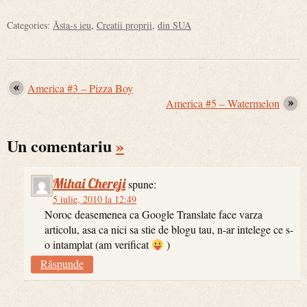
Categories:
Ăsta-s ieu
,
Creatii proprii
,
din SUA
America #3 – Pizza Boy
America #5 – Watermelon
Un comentariu
»
Mihai Chereji
spune:
5 iulie, 2010 la 12:49
Noroc deasemenea ca Google Translate face varza
articolu, asa ca nici sa stie de blogu tau, n-ar intelege ce s-
o intamplat (am verificat
)
Răspunde