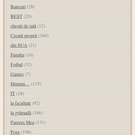
Bancuri
(28)
BEST
(20)
chestii de tată
(12)
Creatii proprii
(360)
din SUA
(21)
Familia
(10)
Fotbal
(32)
Games
(7)
Hmmm…
(115)
IT
(18)
la facultate
(92)
la grămadă
(186)
Parerea Mea
(131)
Poze
(198)