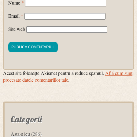
Nume
*
Email
*
Site web
Acest site folosește Akismet pentru a reduce spamul.
Află cum sunt
procesate datele comentariilor tale
.
Categorii
Ăsta-s ieu
(286)