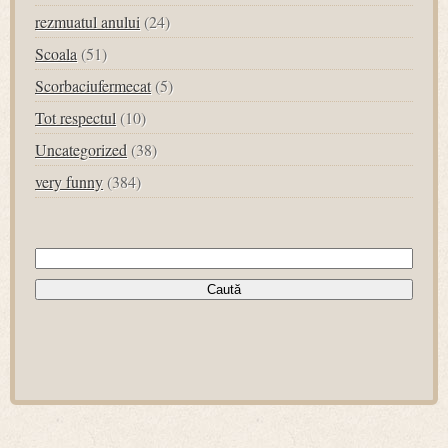
rezmuatul anului
(24)
Scoala
(51)
Scorbaciufermecat
(5)
Tot respectul
(10)
Uncategorized
(38)
very funny
(384)
Caută
după: