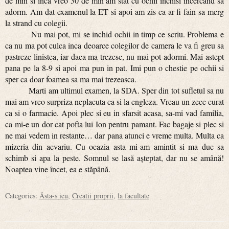
de min si inca vreo 30 de min am stat cu ochii inchisi incercand sa
adorm. Am dat examenul la ET si apoi am zis ca ar fi fain sa merg
la strand cu colegii.
Nu mai pot, mi se inchid ochii in timp ce scriu. Problema e
ca nu ma pot culca inca deoarce colegilor de camera le va fi greu sa
pastreze linistea, iar daca ma trezesc, nu mai pot adormi. Mai astept
pana pe la 8-9 si apoi ma pun in pat. Imi pun o chestie pe ochii si
sper ca doar foamea sa ma mai trezeasca.
Marti am ultimul examen, la SDA. Sper din tot sufletul sa nu
mai am vreo surpriza neplacuta ca si la engleza. Vreau un zece curat
ca si o farmacie. Apoi plec si eu in sfarsit acasa, sa-mi vad familia,
ca mi-e un dor cat pofta lui Ion pentru pamant. Fac bagaje si plec si
ne mai vedem in restante… dar pana atunci e vreme multa. Multa ca
mizeria din acvariu. Cu ocazia asta mi-am amintit si ma duc sa
schimb si apa la peste. Somnul se lasă aşteptat, dar nu se amână!
Noaptea vine încet, ea e stăpână.
Categories:
Ăsta-s ieu
,
Creatii proprii
,
la facultate