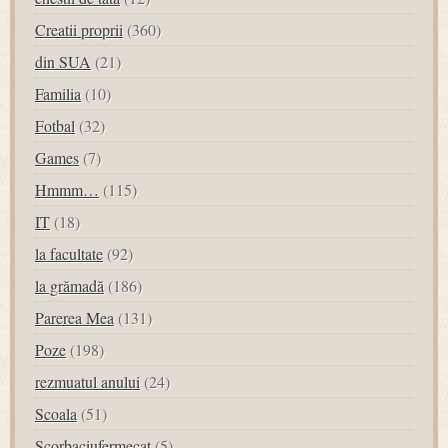
Creatii proprii
(360)
din SUA
(21)
Familia
(10)
Fotbal
(32)
Games
(7)
Hmmm…
(115)
IT
(18)
la facultate
(92)
la grămadă
(186)
Parerea Mea
(131)
Poze
(198)
rezmuatul anului
(24)
Scoala
(51)
Scorbaciufermecat
(5)