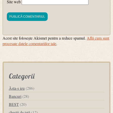
Site web
Acest site folosește Akismet pentru a reduce spamul.
Află cum sunt
procesate datele comentariilor tale
.
Categorii
Ăsta-s ieu
(286)
Bancuri
(28)
BEST
(20)
chestii de tată
(12)