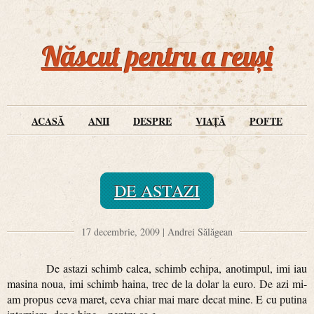
Născut pentru a reuși
ACASĂ
ANII
DESPRE
VIAȚĂ
POFTE
DE ASTAZI
17 decembrie, 2009 | Andrei Sălăgean
De astazi schimb calea, schimb echipa, anotimpul, imi iau
masina noua, imi schimb haina, trec de la dolar la euro. De azi mi-
am propus ceva maret, ceva chiar mai mare decat mine. E cu putina