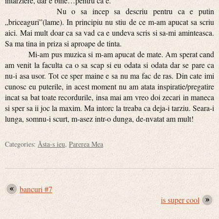
intarziere, dar e bine…pentru ca e.
Nu o sa incep sa descriu pentru ca e putin
„briceaguri”(lame). In principiu nu stiu de ce m-am apucat sa scriu
aici. Mai mult doar ca sa vad ca e undeva scris si sa-mi aminteasca.
Sa ma tina in priza si aproape de tinta.
Mi-am pus muzica si m-am apucat de mate. Am sperat cand
am venit la faculta ca o sa scap si eu odata si odata dar se pare ca
nu-i asa usor. Tot ce sper maine e sa nu ma fac de ras. Din cate imi
cunosc eu puterile, in acest moment nu am atata inspiratie/pregatire
incat sa bat toate recordurile, insa mai am vreo doi zecari in maneca
si sper sa ii joc la maxim. Ma intorc la treaba ca deja-i tarziu. Seara-i
lunga, somnu-i scurt, m-asez intr-o dunga, de-nvatat am mult!
Categories:
Ăsta-s ieu
,
Parerea Mea
bancuri #7
is super cool