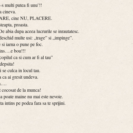
multi putea fi unu’!!
a cineva.
ARE, cine NU, PLACERE.
apta, proasta.
bia dupa aceea lucrurile se inrautatesc.
chid multe usi: „trage” si „impinge”.
i iarna o pune pe foc.
ins….e bou!!!
lul ca si cum ar fi al tau”
epsita!
e culca in locul tau.
a ai gresit undeva.
a….
cocosat de la munca!
poate maine nu mai este nevoie.
ntins pe podea fara sa te sprijini.