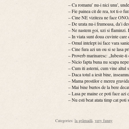
– Ca romanu’ nu-i nici unu’, unde-s 
– Fie painea cit de rea, tot ti-o fur
– Cine NE viziteza ne face ONO
– De urata nu-i frumoasa, da’i deste
– Ne nastem goi, uzi si flaminzi. De a
– In viata sunt doua cuvinte care des
– Omul intelept isi face vara sanie s
– Cine fura azi un ou si se lasa pr
– Proverb marinaresc: „Iubeste-ti copi
– Nicio fapta buna nu scapa neped
– Cum iti asterni, cum vine altul si s
– Daca totul a iesit bine, inseamna c
– Mama prostilor e mereu gravid
– Mai bine burtos de la bere decat 
– Lasa pe maine ce poti face azi ca 
– Nu esti beat atata timp cat poti sta i
Categories:
la grămadă
,
very funny