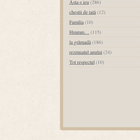
Ăsta-s ieu
(286)
chestii de tată
(12)
Familia
(10)
Hmmm…
(115)
la grămadă
(186)
rezmuatul anului
(24)
Tot respectul
(10)