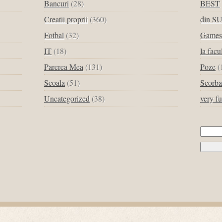
Bancuri
(28)
BEST
Creatii proprii
(360)
din S
Fotbal
(32)
Games
IT
(18)
la facu
Parerea Mea
(131)
Poze
(
Scoala
(51)
Scorba
Uncategorized
(38)
very f
Cau
dup