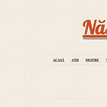
Năs
ACASĂ
ANII
DESPRE