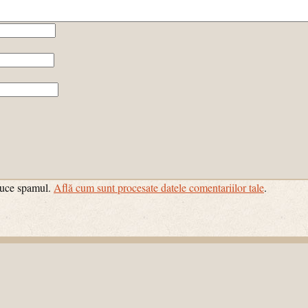
educe spamul.
Află cum sunt procesate datele comentariilor tale
.