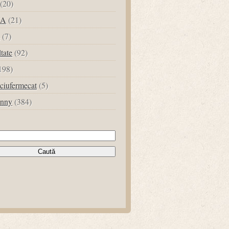
(20)
UA
(21)
(7)
ltate
(92)
198)
ciufermecat
(5)
unny
(384)
tă
ă: