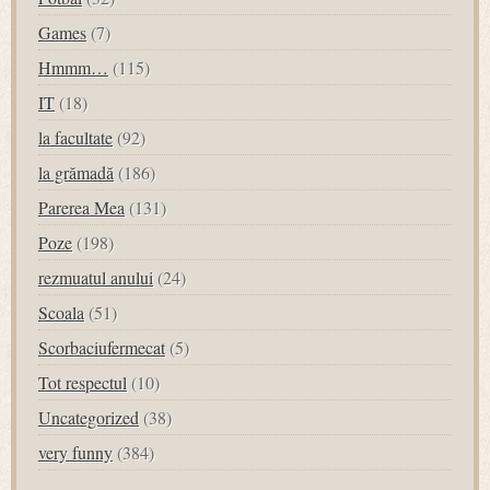
Games
(7)
Hmmm…
(115)
IT
(18)
la facultate
(92)
la grămadă
(186)
Parerea Mea
(131)
Poze
(198)
rezmuatul anului
(24)
Scoala
(51)
Scorbaciufermecat
(5)
Tot respectul
(10)
Uncategorized
(38)
very funny
(384)