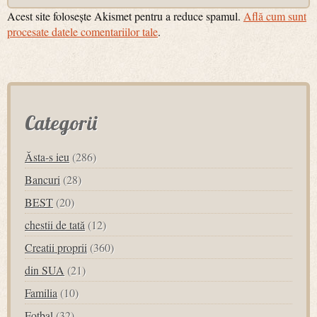
Acest site folosește Akismet pentru a reduce spamul.
Află cum sunt
procesate datele comentariilor tale
.
Categorii
Ăsta-s ieu
(286)
Bancuri
(28)
BEST
(20)
chestii de tată
(12)
Creatii proprii
(360)
din SUA
(21)
Familia
(10)
Fotbal
(32)