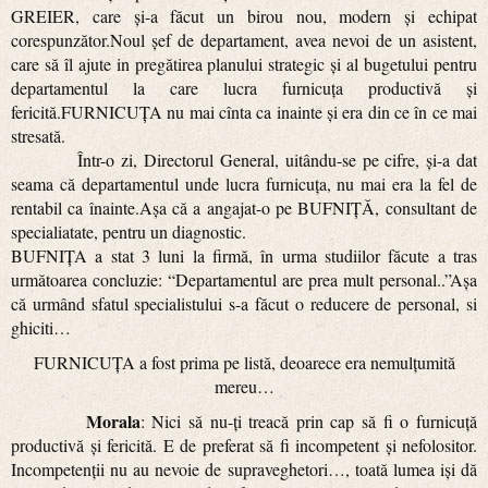
GREIER, care şi-a făcut un birou nou, modern şi echipat
corespunzător.Noul şef de departament, avea nevoi de un asistent,
care să îl ajute in pregătirea planului strategic şi al bugetului pentru
departamentul la care lucra furnicuţa productivă şi
fericită.FURNICUŢA nu mai cînta ca inainte şi era din ce în ce mai
stresată.
Într-o zi, Directorul General, uitându-se pe cifre, şi-a dat
seama că departamentul unde lucra furnicuţa, nu mai era la fel de
rentabil ca înainte.Aşa că a angajat-o pe BUFNIŢĂ, consultant de
specialiatate, pentru un diagnostic.
BUFNIŢA a stat 3 luni la firmă, în urma studiilor făcute a tras
următoarea concluzie: “Departamentul are prea mult personal..”Aşa
că urmând sfatul specialistului s-a făcut o reducere de personal, si
ghiciti…
FURNICUŢA a fost prima pe listă, deoarece era nemulţumită
mereu…
Morala
: Nici să nu-ţi treacă prin cap să fi o furnicuţă
productivă şi fericită. E de preferat să fi incompetent şi nefolositor.
Incompetenţii nu au nevoie de supraveghetori…, toată lumea işi dă