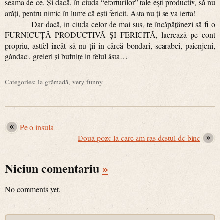
seama de ce. Şi dacă, în ciuda “eforturilor” tale eşti productiv, să nu
arăţi, pentru nimic în lume că eşti fericit. Asta nu ţi se va ierta!
Dar dacă, in ciuda celor de mai sus, te încăpăţânezi să fi o
FURNICUŢĂ PRODUCTIVĂ ŞI FERICITĂ, lucrează pe cont
propriu, astfel incât să nu ţii in cârcă bondari, scarabei, paienjeni,
gândaci, greieri şi bufniţe in felul ăsta…
Categories:
la grămadă
,
very funny
Pe o insula
Doua poze la care am ras destul de bine
Niciun comentariu
»
No comments yet.