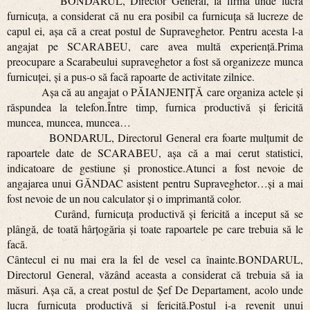
BONDARUL, Director General, la firma unde lucra
furnicuţa, a considerat că nu era posibil ca furnicuţa să lucreze de
capul ei, aşa că a creat postul de Supraveghetor. Pentru acesta l-a
angajat pe SCARABEU, care avea multă experienţă.Prima
preocupare a Scarabeului supraveghetor a fost să organizeze munca
furnicuţei, şi a pus-o să facă rapoarte de activitate zilnice.
Aşa că au angajat o PĂIANJENIŢĂ care organiza actele şi
răspundea la telefon.Între timp, furnica productivă şi fericită
muncea, muncea, muncea…
BONDARUL, Directorul General era foarte mulţumit de
rapoartele date de SCARABEU, aşa că a mai cerut statistici,
indicatoare de gestiune şi pronostice.Atunci a fost nevoie de
angajarea unui GĂNDAC asistent pentru Supraveghetor…şi a mai
fost nevoie de un nou calculator şi o imprimantă color.
Curând, furnicuţa productivă şi fericită a inceput să se
plângă, de toată hârţogăria şi toate rapoartele pe care trebuia să le
facă.
Cântecul ei nu mai era la fel de vesel ca înainte.BONDARUL,
Directorul General, văzând aceasta a considerat că trebuia să ia
măsuri. Aşa că, a creat postul de Şef De Departament, acolo unde
lucra furnicuţa productivă şi fericită.Postul i-a revenit unui