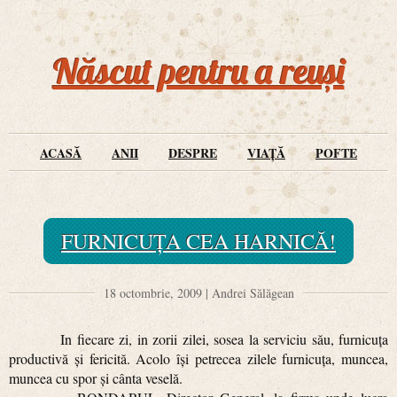
Născut pentru a reuși
ACASĂ
ANII
DESPRE
VIAȚĂ
POFTE
FURNICUŢA CEA HARNICĂ!
18 octombrie, 2009 | Andrei Sălăgean
In fiecare zi, in zorii zilei, sosea la serviciu său, furnicuţa
productivă şi fericită. Acolo îşi petrecea zilele furnicuţa, muncea,
muncea cu spor şi cânta veselă.