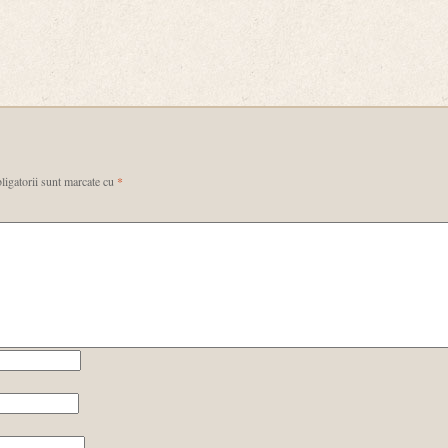
ligatorii sunt marcate cu
*