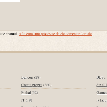
educe spamul.
Află cum sunt procesate datele comentariilor tale
.
Bancuri
(28)
BEST
Creatii proprii
(360)
din S
Fotbal
(32)
Games
IT
(18)
la facu