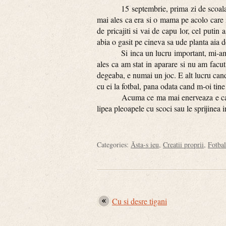
15 septembrie, prima zi de scoala. Uau
mai ales ca era si o mama pe acolo care is
de pricajiti si vai de capu lor, cel put
abia o gasit pe cineva sa ude planta aia 
Si inca un lucru important, mi-am facu
ales ca am stat in aparare si nu am facu
degeaba, e numai un joc. E alt lucru cand 
cu ei la fotbal, pana odata cand m-oi tine
Acuma ce ma mai enerveaza e ca e trec
lipea pleoapele cu scoci sau le sprijinea 
Categories:
Ăsta-s ieu
,
Creatii proprii
,
Fotbal
Cu si desre tigani