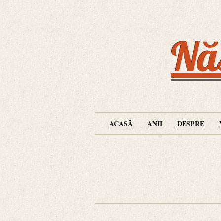
Năs
ACASĂ
ANII
DESPRE