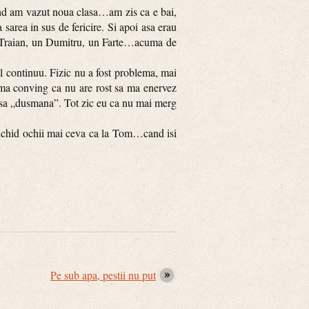
nd am vazut noua clasa…am zis ca e bai,
 sarea in sus de fericire. Si apoi asa erau
 un Traian, un Dumitru, un Farte…acuma de
continuu. Fizic nu a fost problema, mai
a ma conving ca nu are rost sa ma enervez
 clasa „dusmana”. Tot zic eu ca nu mai merg
chid ochii mai ceva ca la Tom…cand isi
Pe sub apa, pestii nu put