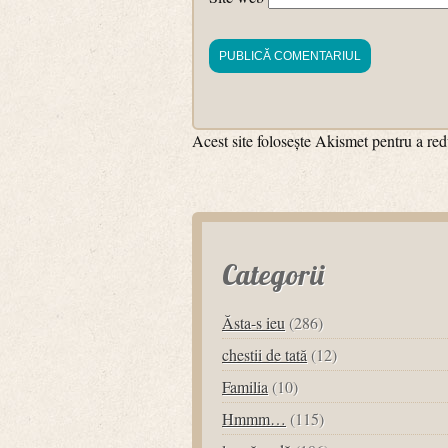
Acest site folosește Akismet pentru a r
Categorii
Ăsta-s ieu
(286)
chestii de tată
(12)
Familia
(10)
Hmmm…
(115)