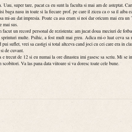
, super tare, pacat ca eu sunt la faculta si mai am de asteptat. Ca
i baga nasu in toate si la fiecare prof. pe care il zicea ca o sa il aiba ea
in asa mi-au dat impresia. Poate ca asa eram si noi dar oricum mai era
de mai sus.
t un record personal de rezistenta: am jucat doua meciuri de fotbal 
t sprinturi multe. Psihic, a fost mult mai greu. Adica mi-o luat ceva s
pui suflet, vrei sa castigi si total altceva cand joci cu cei care era in
 si de cuvant.
ut de 12 si eu numai la ore dinastea imi gasesc sa scriu. Mi se in
in scobitori. Va las pana data viitoare si va doresc toate cele bune.