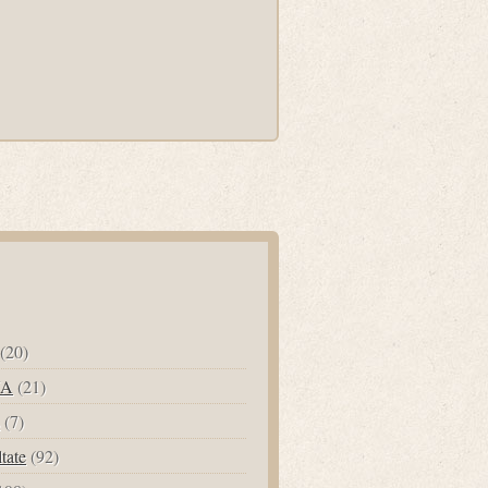
(20)
UA
(21)
(7)
ltate
(92)