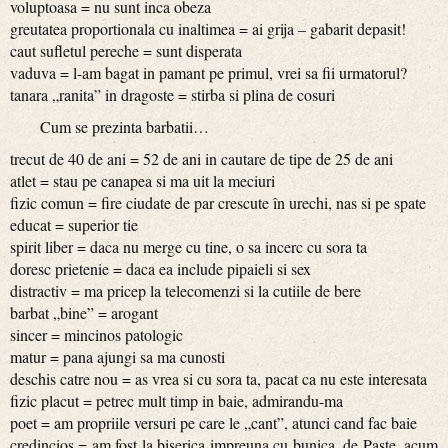
voluptoasa = nu sunt inca obeza
greutatea proportionala cu inaltimea = ai grija – gabarit depasit!
caut sufletul pereche = sunt disperata
vaduva = l-am bagat in pamant pe primul, vrei sa fii urmatorul?
tanara „ranita” in dragoste = stirba si plina de cosuri
Cum se prezinta barbatii…
trecut de 40 de ani = 52 de ani in cautare de tipe de 25 de ani
atlet = stau pe canapea si ma uit la meciuri
fizic comun = fire ciudate de par crescute în urechi, nas si pe spate
educat = superior tie
spirit liber = daca nu merge cu tine, o sa incerc cu sora ta
doresc prietenie = daca ea include pipaieli si sex
distractiv = ma pricep la telecomenzi si la cutiile de bere
barbat „bine” = arogant
sincer = mincinos patologic
matur = pana ajungi sa ma cunosti
deschis catre nou = as vrea si cu sora ta, pacat ca nu este interesata
fizic placut = petrec mult timp in baie, admirandu-ma
poet = am propriile versuri pe care le „cant”, atunci cand fac baie
credincios = am fost la biserica impreuna cu bunica, de Paste, acum