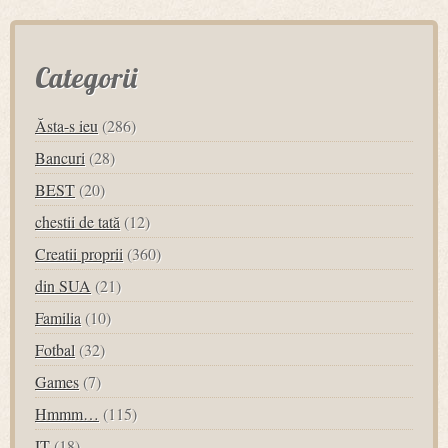
Categorii
Ăsta-s ieu
(286)
Bancuri
(28)
BEST
(20)
chestii de tată
(12)
Creatii proprii
(360)
din SUA
(21)
Familia
(10)
Fotbal
(32)
Games
(7)
Hmmm…
(115)
IT
(18)