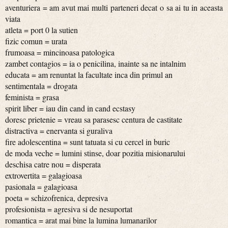
aventuriera = am avut mai multi parteneri decat o sa ai tu in aceasta
viata
atleta = port 0 la sutien
fizic comun = urata
frumoasa = mincinoasa patologica
zambet contagios = ia o penicilina, inainte sa ne intalnim
educata = am renuntat la facultate inca din primul an
sentimentala = drogata
feminista = grasa
spirit liber = iau din cand in cand ecstasy
doresc prietenie = vreau sa parasesc centura de castitate
distractiva = enervanta si guraliva
fire adolescentina = sunt tatuata si cu cercel in buric
de moda veche = lumini stinse, doar pozitia misionarului
deschisa catre nou = disperata
extrovertita = galagioasa
pasionala = galagioasa
poeta = schizofrenica, depresiva
profesionista = agresiva si de nesuportat
romantica = arat mai bine la lumina lumanarilor