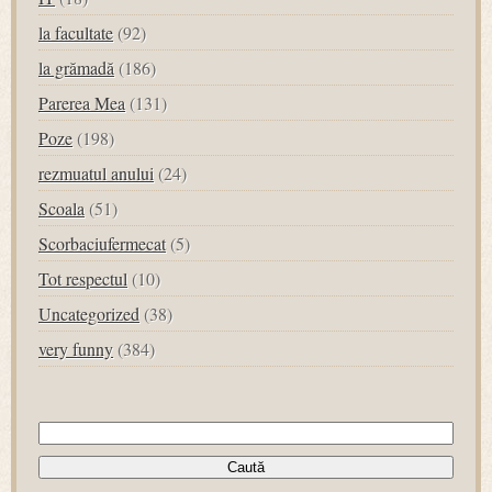
la facultate
(92)
la grămadă
(186)
Parerea Mea
(131)
Poze
(198)
rezmuatul anului
(24)
Scoala
(51)
Scorbaciufermecat
(5)
Tot respectul
(10)
Uncategorized
(38)
very funny
(384)
Caută
după: