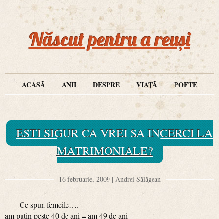
Născut pentru a reuși
ACASĂ
ANII
DESPRE
VIAȚĂ
POFTE
ESTI SIGUR CA VREI SA INCERCI LA
MATRIMONIALE?
16 februarie, 2009 | Andrei Sălăgean
Ce spun femeile….
am putin peste 40 de ani = am 49 de ani