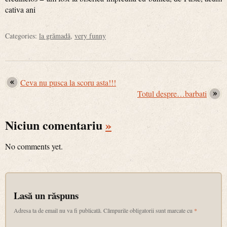
cativa ani
Categories:
la grămadă
,
very funny
Ceva nu pusca la scoru asta!!!
Totul despre…barbati
Niciun comentariu
»
No comments yet.
Lasă un răspuns
Adresa ta de email nu va fi publicată.
Câmpurile obligatorii sunt marcate cu
*