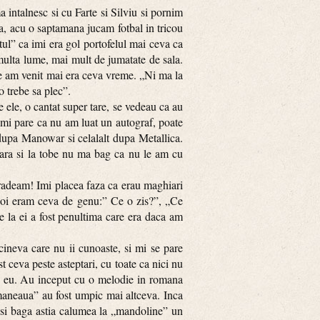
intalnesc si cu Farte si Silviu si pornim
a, acu o saptamana jucam fotbal in tricou
ul” ca imi era gol portofelul mai ceva ca
 multa lume, mai mult de jumatate de sala.
e am venit mai era ceva vreme. „Ni ma la
o trebe sa plec”.
e, o cantat super tare, se vedeau ca au
 imi pare ca nu am luat un autograf, poate
 dupa Manowar si celalalt dupa Metallica.
itara si la tobe nu ma bag ca nu le am cu
adeam! Imi placea faza ca erau maghiari
noi eram ceva de genu:” Ce o zis?”, „Ce
de la ei a fost penultima care era daca am
neva care nu ii cunoaste, si mi se pare
t ceva peste asteptari, cu toate ca nici nu
ic eu. Au inceput cu o melodie in romana
„maneaua” au fost umpic mai altceva. Inca
i si baga astia calumea la „mandoline” un