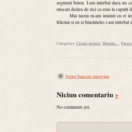
segment beton. I-am intrebat daca nu cu
miscari dealea de zici ca erau la capalit d
Mai tarziu m-am intalnit cu ei intr-un 
felicitat si eu si bineinteles i-am intreba
Categories:
Creatii proprii
,
Hmmm...
,
Parer
Super bancuri misogine
Niciun comentariu
»
No comments yet.