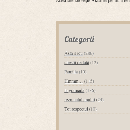
Acest site folosește Akismet pentru a r
Categorii
Ăsta-s ieu
(286)
chestii de tată
(12)
Familia
(10)
Hmmm…
(115)
la grămadă
(186)
rezmuatul anului
(24)
Tot respectul
(10)