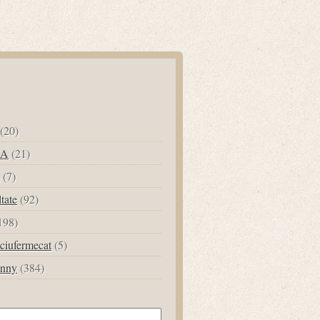
(20)
UA
(21)
(7)
ltate
(92)
198)
ciufermecat
(5)
unny
(384)
tă