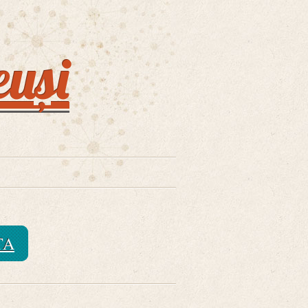
euși
TA