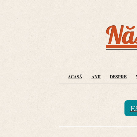
Năs
ACASĂ
ANII
DESPRE
E