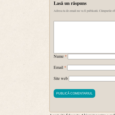
Lasă un răspuns
Adresa ta de email nu va fi publicată.
Câmpurile ob
Nume
*
Email
*
Site web