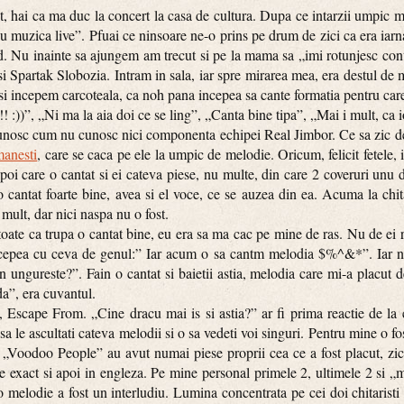
i ca ma duc la concert la casa de cultura. Dupa ce intarzii umpic ma 
 muzica live”. Pfuai ce ninsoare ne-o prins pe drum de zici ca era iarn
d. Nu inainte sa ajungem am trecut si pe la mama sa „imi rotunjesc cont
i Spartak Slobozia. Intram in sala, iar spre mirarea mea, era destul de
i incepem carcoteala, ca noh pana incepea sa cante formatia pentru car
! :))”, „Ni ma la aia doi ce se ling”, „Canta bine tipa”, „Mai i mult, ca i
sc cum nu cunosc nici componenta echipei Real Jimbor. Ce sa zic de el
manesti
, care se caca pe ele la umpic de melodie. Oricum, felicit fetele,
apoi care o cantat si ei cateva piese, nu multe, din care 2 coveruri unu
 cantat foarte bine, avea si el voce, ce se auzea din ea. Acuma la ch
 mult, dar nici naspa nu o fost.
 ca trupa o cantat bine, eu era sa ma cac pe mine de ras. Nu de ei r
 Incepea cu ceva de genul:” Iar acum o sa cantm melodia $%^&*”. Iar 
 ungureste?”. Fain o cantat si baietii astia, melodia care mi-a placut 
da”, era cuvantul.
pe From. „Cine dracu mai is si astia?” ar fi prima reactie de la ci
 le ascultati cateva melodii si o sa vedeti voi singuri. Pentru mine o fos
l „Voodoo People” au avut numai piese proprii cea ce a fost placut, z
e exact si apoi in engleza. Pe mine personal primele 2, ultimele 2 si 
 o melodie a fost un interludiu. Lumina concentrata pe cei doi chitarist