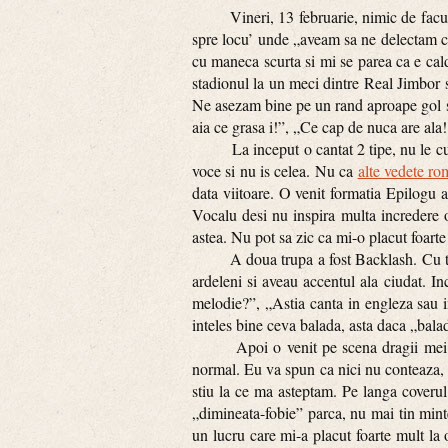
Vineri, 13 februarie, nimic de facut, ha
spre locu’ unde „aveam sa ne delectam cu
cu maneca scurta si mi se parea ca e cal
stadionul la un meci dintre Real Jimbor s
Ne asezam bine pe un rand aproape gol s
aia ce grasa i!”, „Ce cap de nuca are ala!!
La inceput o cantat 2 tipe, nu le cuno
voce si nu is celea. Nu ca
alte vedete ro
data viitoare. O venit formatia Epilogu 
Vocalu desi nu inspira multa incredere o
astea. Nu pot sa zic ca mi-o placut foarte
A doua trupa a fost Backlash. Cu toate
ardeleni si aveau accentul ala ciudat.
melodie?”, „Astia canta in engleza sau in
inteles bine ceva balada, asta daca „bala
Apoi o venit pe scena dragii mei, Esca
normal. Eu va spun ca nici nu conteaza, sa
stiu la ce ma asteptam. Pe langa coveru
„dimineata-fobie” parca, nu mai tin mint
un lucru care mi-a placut foarte mult la