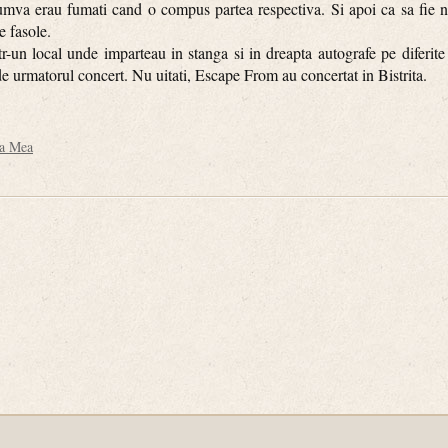
mva erau fumati cand o compus partea respectiva. Si apoi ca sa fie ni
e fasole.
local unde imparteau in stanga si in dreapta autografe pe diferite p
t de urmatorul concert. Nu uitati, Escape From au concertat in Bistrita.
ea Mea