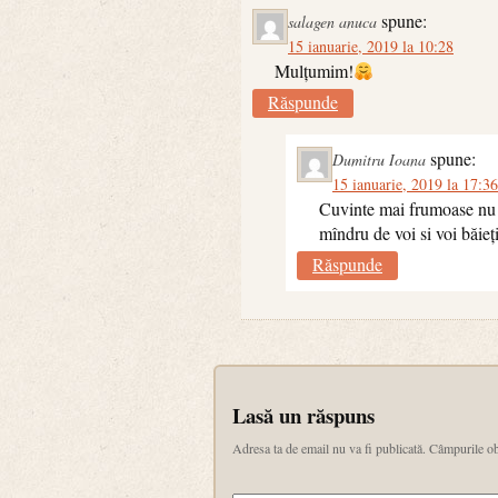
spune:
salagen anuca
15 ianuarie, 2019 la 10:28
Mulțumim!
Răspunde
spune:
Dumitru Ioana
15 ianuarie, 2019 la 17:36
Cuvinte mai frumoase nu se
mîndru de voi si voi băieț
Răspunde
Lasă un răspuns
Adresa ta de email nu va fi publicată.
Câmpurile ob