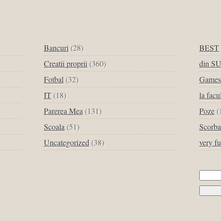
Bancuri
(28)
BEST
Creatii proprii
(360)
din S
Fotbal
(32)
Games
IT
(18)
la facu
Parerea Mea
(131)
Poze
(
Scoala
(51)
Scorba
Uncategorized
(38)
very f
Cau
dup