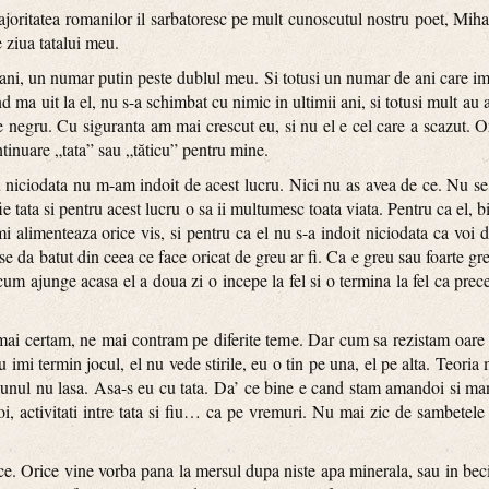
ajoritatea romanilor il sarbatoresc pe mult cunoscutul nostru poet, Mih
 ziua tatalui meu.
ni, un numar putin peste dublul meu. Si totusi un numar de ani care i
 ma uit la el, nu s-a schimbat cu nimic in ultimii ani, si totusi mult au
 negru. Cu siguranta am mai crescut eu, si nu el e cel care a scazut. O
ontinuare „tata” sau „tăticu” pentru mine.
 niciodata nu m-am indoit de acest lucru. Nici nu as avea de ce. Nu se
fie tata si pentru acest lucru o sa ii multumesc toata viata. Pentru ca el,
i alimenteaza orice vis, si pentru ca el nu s-a indoit niciodata ca voi da 
e da batut din ceea ce face oricat de greu ar fi. Ca e greu sau foarte gre
um ajunge acasa el a doua zi o incepe la fel si o termina la fel ca prece
mai certam, ne mai contram pe diferite teme. Dar cum sa rezistam oare 
u imi termin jocul, el nu vede stirile, eu o tin pe una, el pe alta. Teoria 
ciunul nu lasa. Asa-s eu cu tata. Da’ ce bine e cand stam amandoi si m
voi, activitati intre tata si fiu… ca pe vremuri. Nu mai zic de sambetele 
ce. Orice vine vorba pana la mersul dupa niste apa minerala, sau in beci