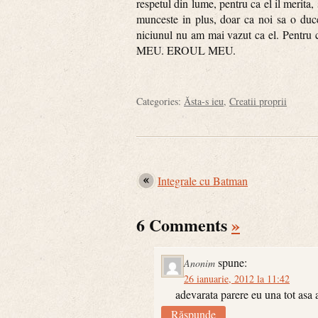
respetul din lume, pentru ca el il merita,
munceste in plus, doar ca noi sa o duce
niciunul nu am mai vazut ca el. Pentru c
MEU. EROUL MEU.
Categories:
Ăsta-s ieu
,
Creatii proprii
Integrale cu Batman
6 Comments
»
spune:
Anonim
26 ianuarie, 2012 la 11:42
adevarata parere eu una tot asa
Răspunde