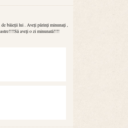
e băieții lui . Aveți părinți minunați ,
astre!!!!Să aveți o zi minunată!!!!