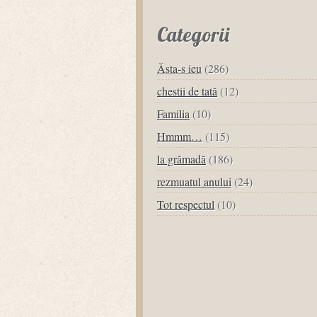
Categorii
Ăsta-s ieu
(286)
chestii de tată
(12)
Familia
(10)
Hmmm…
(115)
la grămadă
(186)
rezmuatul anului
(24)
Tot respectul
(10)