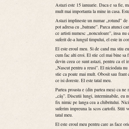
Astazi este 15 ianuarie. Daca e sa fie, m
mult mai importanta la mine in casa. Este
Astazi implineste un numar „rotund” de a
pot adresa cu „batrane”. Parca atunci cand
ce artisti numesc „nonculoare”, insa nu e
suferit de-a lungul timpului, el este in c
El este eroul meu. Si de cand ma stiu eu
cum fac alti eroi. El stie cel mai bine sa 
devin ceea ce sunt astazi, pentru ca el im
„Nascut pentru a reusi”. El niciodata nu s
stie ca poate mai mult. Obosit sau frant c
ce isi doreste. El este tatal meu.
Partea proasta e (din partea mea) ca ne 
„câş”. Discutii lungi, interminabile, eu n
fix nimic pe langa cea a chibritului. Ni
suferim impreuna la scos cartofii. Stiti 
tatal meu.
El este eroul meu pentru care as face ori