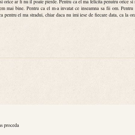
 si orice ar fi nu il poate pierde. Pentru ca el ma felicita penutru orice s
m mai bine. Pentru ca el m-a invatat ce inseamna sa fii om. Pentru c
a pentru el ma stradui, chiar daca nu imi iese de fiecare data, ca la o
 as proceda