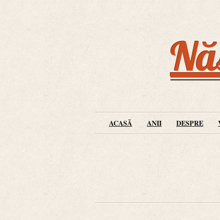
Năs
ACASĂ
ANII
DESPRE