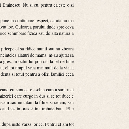
ai Eminescu. Nu si eu, pentru ca este o zi
mpune in continuare respect, caruia nu ma
 avut loc. Culoarea parului tinde spre ceva
rice schimbare fizica sau de alta natura a
 pricepe el sa ridice munti sau nu zboara
 bineinteles alaturi de mama, m-au ajutat sa
gres. In ochii lui poti citi la fel de bine
u, el tot timpul vrea mai mult de la viata,
denta si totul pentru a oferi familiei ceea
cand eu sunt ca o aschie care a sarit mai
mizeriei care curge in dus si se tot duce e
ancam sau ne uitam la filme si radem, sau
cand ies in oras si imi trebuie bani. El e
 dupa niste varza, orice. Pentru el am tot