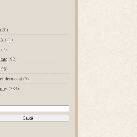
(20)
UA
(21)
(7)
ltate
(92)
198)
ciufermecat
(5)
unny
(384)
tă
ă: