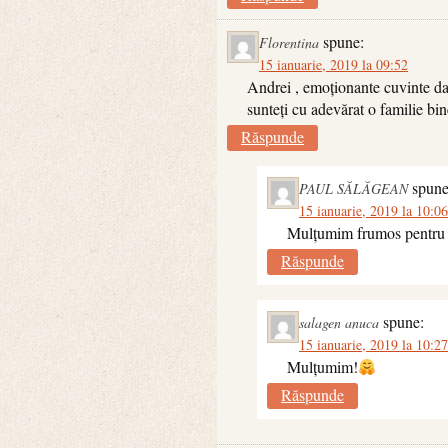
spune:
Florentina
15 ianuarie, 2019 la 09:52
Andrei , emoționante cuvinte dar 
sunteți cu adevărat o familie bin
Răspunde
spune
PAUL SĂLĂGEAN
15 ianuarie, 2019 la 10:06
Mulțumim frumos pentru 
Răspunde
spune:
salagen anuca
15 ianuarie, 2019 la 10:27
Mulțumim!
Răspunde