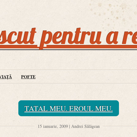
cut pentru a r
VIAȚĂ
POFTE
TATAL MEU. EROUL MEU.
15 ianuarie, 2009 | Andrei Sălăgean