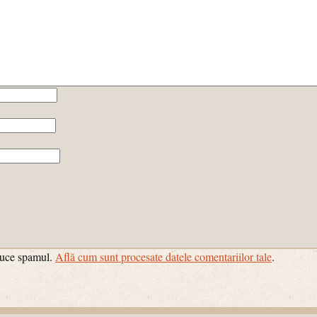
educe spamul.
Află cum sunt procesate datele comentariilor tale
.