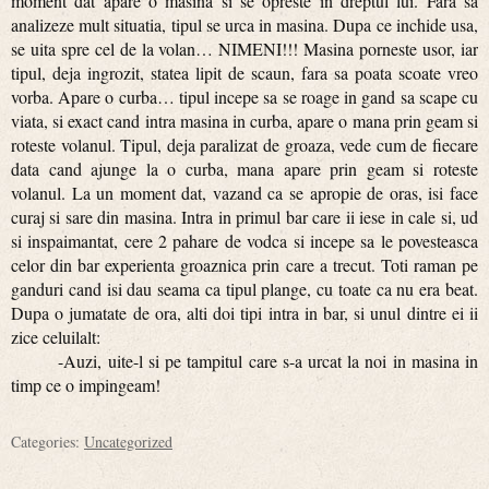
moment dat apare o masina si se opreste in dreptul lui. Fara sa
analizeze mult situatia, tipul se urca in masina. Dupa ce inchide usa,
se uita spre cel de la volan… NIMENI!!! Masina porneste usor, iar
tipul, deja ingrozit, statea lipit de scaun, fara sa poata scoate vreo
vorba. Apare o curba… tipul incepe sa se roage in gand sa scape cu
viata, si exact cand intra masina in curba, apare o mana prin geam si
roteste volanul. Tipul, deja paralizat de groaza, vede cum de fiecare
data cand ajunge la o curba, mana apare prin geam si roteste
volanul. La un moment dat, vazand ca se apropie de oras, isi face
curaj si sare din masina. Intra in primul bar care ii iese in cale si, ud
si inspaimantat, cere 2 pahare de vodca si incepe sa le povesteasca
celor din bar experienta groaznica prin care a trecut. Toti raman pe
ganduri cand isi dau seama ca tipul plange, cu toate ca nu era beat.
Dupa o jumatate de ora, alti doi tipi intra in bar, si unul dintre ei ii
zice celuilalt:
-Auzi, uite-l si pe tampitul care s-a urcat la noi in masina in
timp ce o impingeam!
Categories:
Uncategorized