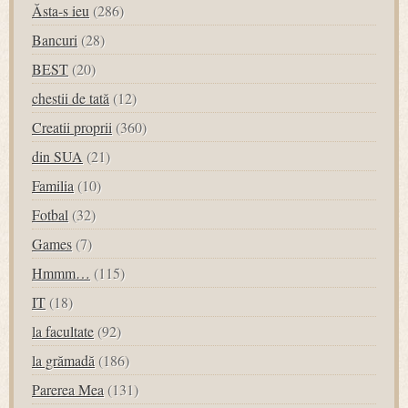
Ăsta-s ieu
(286)
Bancuri
(28)
BEST
(20)
chestii de tată
(12)
Creatii proprii
(360)
din SUA
(21)
Familia
(10)
Fotbal
(32)
Games
(7)
Hmmm…
(115)
IT
(18)
la facultate
(92)
la grămadă
(186)
Parerea Mea
(131)