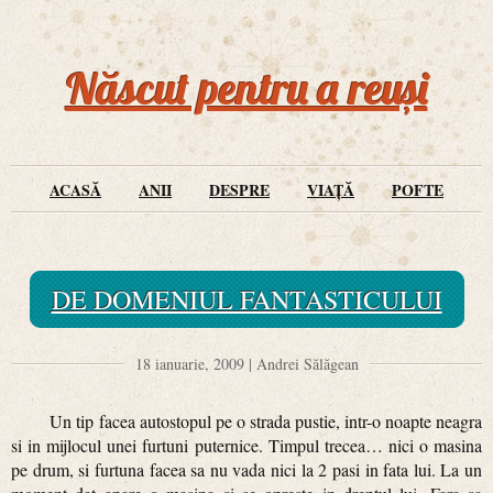
Născut pentru a reuși
ACASĂ
ANII
DESPRE
VIAȚĂ
POFTE
DE DOMENIUL FANTASTICULUI
18 ianuarie, 2009 | Andrei Sălăgean
Un tip facea autostopul pe o strada pustie, intr-o noapte neagra
si in mijlocul unei furtuni puternice. Timpul trecea… nici o masina
pe drum, si furtuna facea sa nu vada nici la 2 pasi in fata lui. La un