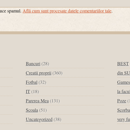
educe spamul.
Află cum sunt procesate datele comentariilor tale
.
Bancuri
(28)
BEST
Creatii proprii
(360)
din S
Fotbal
(32)
Games
IT
(18)
la facu
Parerea Mea
(131)
Poze
(
Scoala
(51)
Scorba
Uncategorized
(38)
very f