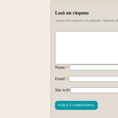
Lasă un răspuns
Adresa ta de email nu va fi publicată.
Câmpurile ob
Nume
*
Email
*
Site web