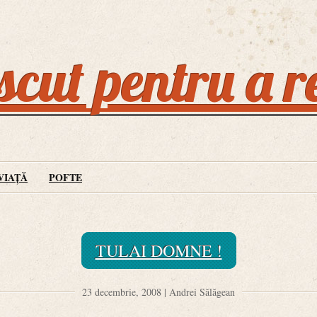
cut pentru a r
VIAȚĂ
POFTE
TULAI DOMNE !
23 decembrie, 2008 | Andrei Sălăgean