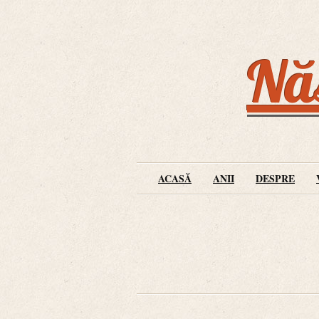
Năs
ACASĂ
ANII
DESPRE