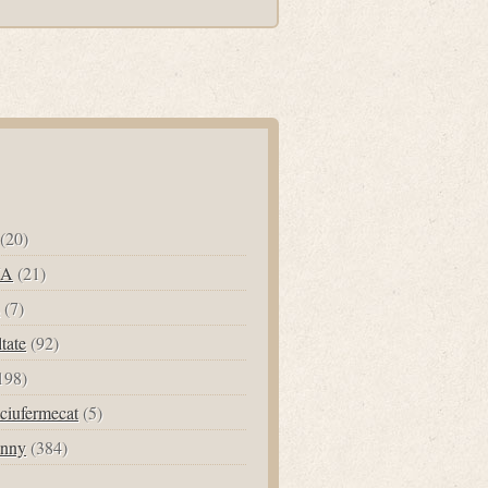
(20)
UA
(21)
(7)
ltate
(92)
198)
ciufermecat
(5)
unny
(384)