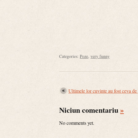
Categories:
Poze
,
very funny
Ultimele lor cuvinte au fost ceva 
Niciun comentariu
»
No comments yet.