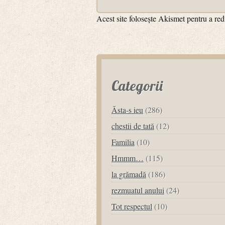
Acest site folosește Akismet pentru a r
Categorii
Ăsta-s ieu
(286)
chestii de tată
(12)
Familia
(10)
Hmmm…
(115)
la grămadă
(186)
rezmuatul anului
(24)
Tot respectul
(10)