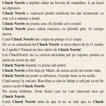
Chuck Norris
a inghitit odata un borcan de somnifere. L-au facut
sa clipeasca.
Chuck Norris
e cunoscut pentru modestia lui dar recunoaste ca
este a 8-a minune a lumii.
Chuck Norris
nu poarta ceas. El decide cat e ceasul.
Chuck Norris
joaca ruleta ruseasca cu pistolul plin. Si castiga
mereu.
Chuck Norris
Cand
taie ceapa nu plange el ci ceapa.
Chuck Norris
De ce in calendarul lui
se trece direct de la 31 martie
Chuck Norris
la 2 aprilie? Nimeni nu face misto de
!
Lui ChuckNorris nu i-a crescut niciodata par pe cojones pentru ca
parul nu creste pe otel.
Chuck Norris
doarme cu perna sub pistol.
Chuck Norris
a fost deja pe Marte, de aceea acolo nu exista viata.
Chuck Norris
nu poate sa iubeasca, el poate doar sa nu ucida.
Cand merge la culcare, Bau-Bau se uita in dulap si sub pat sa nu fie
Chuck Norris
cumva acolo
.
Nu exista lesbiene. Doar femei care nu l-au cunoscut inca pe
Chuck Norris
.
Chuck Norris
Chuck
Cand
intra in apa el nu se uda apa se