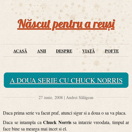
Născut pentru a reuși
ACASĂ
ANII
DESPRE
VIAȚĂ
POFTE
A DOUA SERIE CU CHUCK NORRIS
27 iunie, 2008 | Andrei Sălăgean
Daca prima serie va facut praf, atunci sigur si a doua o sa va placa.
Chuck Norris
Daca se intampla ca
sa intarzie vreodata, timpul ar
face bine sa mearga mai incet si el.