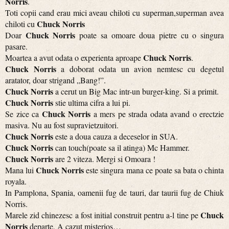
Norris
.
Toti copii cand erau mici aveau chiloti cu superman,superman avea
Chuck Norris
chiloti cu
Chuck Norris
Doar
poate sa omoare doua pietre cu o singura
pasare.
Chuck Norris
Moartea a avut odata o experienta aproape
.
Chuck Norris
a doborat odata un avion nemtesc cu degetul
aratator, doar strigand „Bang!”.
Chuck Norris
a cerut un Big Mac intr-un burger-king. Si a primit.
Chuck Norris
stie ultima cifra a lui pi.
Chuck Norris
Se zice ca
a mers pe strada odata avand o erectzie
masiva. Nu au fost supravietzuitori.
Chuck Norris
este a doua cauza a deceselor in SUA.
Chuck Norris
can touch(poate sa il atinga) Mc Hammer.
Chuck Norris
are 2 viteza. Mergi si Omoara !
Chuck Norris
Mana lui
este singura mana ce poate sa bata o chinta
royala.
In Pamplona, Spania, oamenii fug de tauri, dar taurii fug de Chiuk
Norris.
Chuck
Marele zid chinezesc a fost initial construit pentru a-l tine pe
Norris
departe. A cazut misterios…