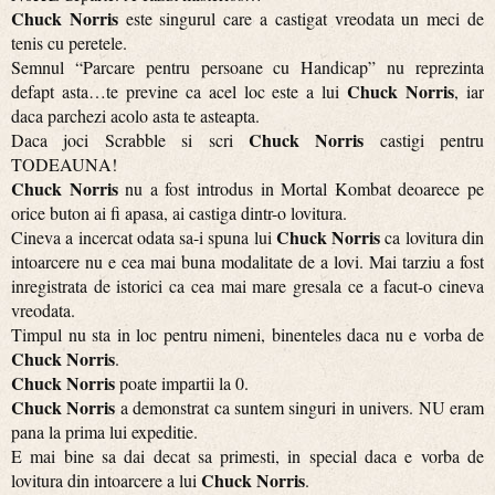
Chuck Norris
este singurul care a castigat vreodata un meci de
tenis cu peretele.
Semnul “Parcare pentru persoane cu Handicap” nu reprezinta
Chuck Norris
defapt asta…te previne ca acel loc este a lui
, iar
daca parchezi acolo asta te asteapta.
Chuck Norris
Daca joci Scrabble si scri
castigi pentru
TODEAUNA!
Chuck Norris
nu a fost introdus in Mortal Kombat deoarece pe
orice buton ai fi apasa, ai castiga dintr-o lovitura.
Chuck Norris
Cineva a incercat odata sa-i spuna lui
ca lovitura din
intoarcere nu e cea mai buna modalitate de a lovi. Mai tarziu a fost
inregistrata de istorici ca cea mai mare gresala ce a facut-o cineva
vreodata.
Timpul nu sta in loc pentru nimeni, binenteles daca nu e vorba de
Chuck Norris
.
Chuck Norris
poate impartii la 0.
Chuck Norris
a demonstrat ca suntem singuri in univers. NU eram
pana la prima lui expeditie.
E mai bine sa dai decat sa primesti, in special daca e vorba de
Chuck Norris
lovitura din intoarcere a lui
.