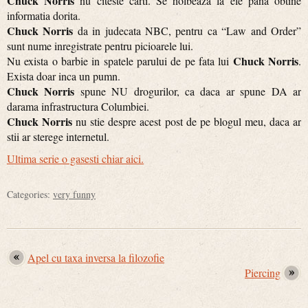
Chuck Norris
nu citeste carti. Se holbeaza la ele pana obtine
informatia dorita.
Chuck Norris
da in judecata NBC, pentru ca “Law and Order”
sunt nume inregistrate pentru picioarele lui.
Chuck Norris
Nu exista o barbie in spatele parului de pe fata lui
.
Exista doar inca un pumn.
Chuck Norris
spune NU drogurilor, ca daca ar spune DA ar
darama infrastructura Columbiei.
Chuck Norris
nu stie despre acest post de pe blogul meu, daca ar
stii ar sterege internetul.
Ultima serie o gasesti chiar aici.
Categories:
very funny
Apel cu taxa inversa la filozofie
Piercing