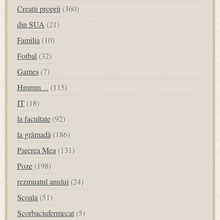
Creatii proprii
(360)
din SUA
(21)
Familia
(10)
Fotbal
(32)
Games
(7)
Hmmm…
(115)
IT
(18)
la facultate
(92)
la grămadă
(186)
Parerea Mea
(131)
Poze
(198)
rezmuatul anului
(24)
Scoala
(51)
Scorbaciufermecat
(5)