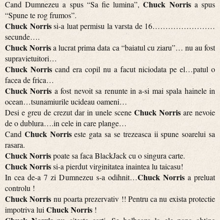
Chuck Norris
Cand Dumnezeu a spus “Sa fie lumina”,
a spus
“Spune te rog frumos”.
Chuck Norris
si-a luat permisu la varsta de 16……………………
secunde….
Chuck Norris
a lucrat prima data ca “baiatul cu ziaru”… nu au fost
supravietuitori…
Chuck Norris
cand era copil nu a facut niciodata pe el…patul o
facea de frica…
Chuck Norris
a fost nevoit sa renunte in a-si mai spala hainele in
ocean…tsunamiurile ucideau oameni…
Chuck Norris
Desi e greu de crezut dar in unele scene
are nevoie
de o dublura….in cele in care plange…
Chuck Norris
Cand
este gata sa se trezeasca ii spune soarelui sa
rasara.
Chuck Norris
poate sa faca BlackJack cu o singura carte.
Chuck Norris
si-a pierdut virginitatea inaintea lu taicasu!
Chuck Norris
In cea de-a 7 zi Dumnezeu s-a odihnit…
a preluat
controlu !
Chuck Norris
nu poarta prezervativ !! Pentru ca nu exista protectie
Chuck Norris
impotriva lui
!