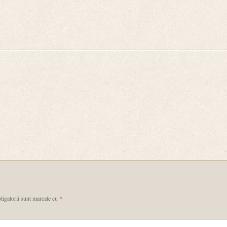
ligatorii sunt marcate cu
*