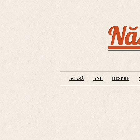
Năs
ACASĂ
ANII
DESPRE