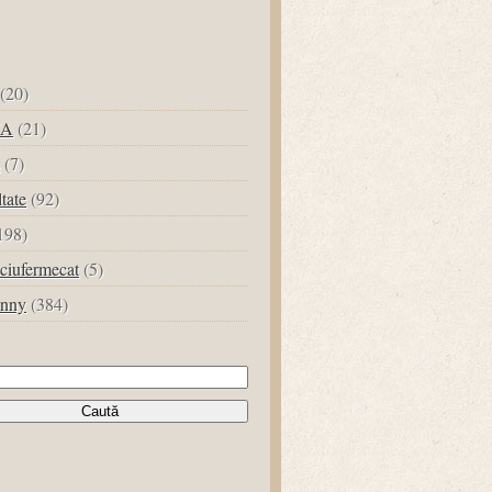
(20)
UA
(21)
(7)
ltate
(92)
198)
ciufermecat
(5)
unny
(384)
tă
ă: