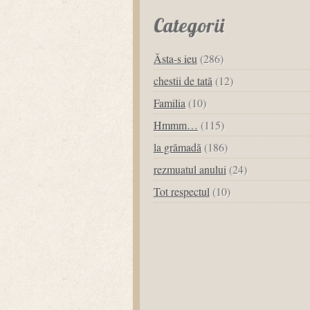
Categorii
Ăsta-s ieu
(286)
chestii de tată
(12)
Familia
(10)
Hmmm…
(115)
la grămadă
(186)
rezmuatul anului
(24)
Tot respectul
(10)