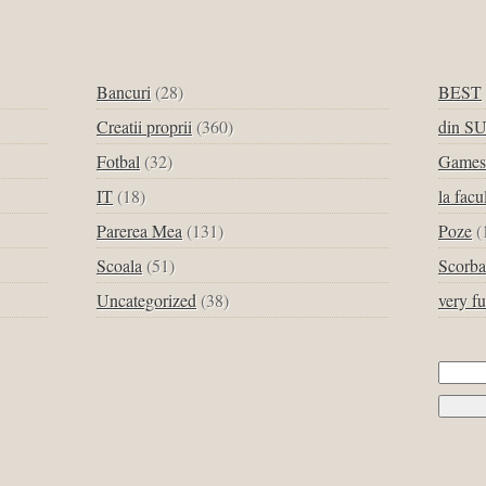
Bancuri
(28)
BEST
Creatii proprii
(360)
din S
Fotbal
(32)
Games
IT
(18)
la facu
Parerea Mea
(131)
Poze
(
Scoala
(51)
Scorba
Uncategorized
(38)
very f
Cau
dup