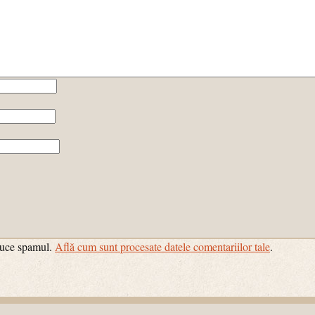
educe spamul.
Află cum sunt procesate datele comentariilor tale
.