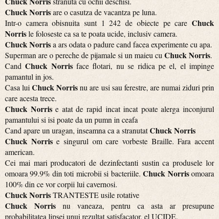
Chuck Norris
stranuta cu ochii deschisi.
Chuck Norris
are o casutza de vacantza pe luna.
Chuck
Intr-o camera obisnuita sunt 1 242 de obiecte pe care
Norris
le foloseste ca sa te poata ucide, inclusiv camera.
Chuck Norris
a ars odata o padure cand facea experimente cu apa.
Chuck Norris
Superman are o pereche de pijamale si un maieu cu
.
Chuck Norris
Cand
face flotari, nu se ridica pe el, el impinge
pamantul in jos.
Chuck Norris
Casa lui
nu are usi sau ferestre, are numai ziduri prin
care acesta trece.
Chuck Norris
e atat de rapid incat incat poate alerga inconjurul
pamantului si isi poate da un pumn in ceafa
Chuck Norris
Cand apare un uragan, inseamna ca a stranutat
Chuck Norris
e singurul om care vorbeste Braille. Fara accent
american.
Cei mai mari producatori de dezinfectanti sustin ca produsele lor
Chuck Norris
omoara 99.9% din toti microbii si bacteriile.
omoara
100% din ce vor corpii lui cavernosi.
Chuck Norris
TRANTESTE usile rotative
Chuck Norris
nu vaneaza, pentru ca asta ar presupune
probabilitatea lipsei unui rezultat satisfacator, el UCIDE.