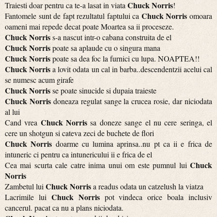
Chuck Norris
Traiesti doar pentru ca te-a lasat in viata
!
Chuck Norris
Fantomele sunt de fapt rezultatul faptului ca
omoara
oameni mai repede decat poate Moartea sa ii proceseze.
Chuck Norris
s-a nascut intr-o cabana construita de el
Chuck Norris
poate sa aplaude cu o singura mana
Chuck Norris
poate sa dea foc la furnici cu lupa. NOAPTEA!!
Chuck Norris
a lovit odata un cal in barba..descendentzii acelui cal
se numesc acum girafe
Chuck Norris
se poate sinucide si dupaia traieste
Chuck Norris
doneaza regulat sange la crucea rosie, dar niciodata
al lui
Chuck Norris
Cand vrea
sa doneze sange el nu cere seringa, el
cere un shotgun si cateva zeci de buchete de flori
Chuck Norris
doarme cu lumina aprinsa..nu pt ca ii e frica de
intuneric ci pentru ca intunericului ii e frica de el
Chuck
Cea mai scurta cale catre inima unui om este pumnul lui
Norris
Chuck Norris
Zambetul lui
a readus odata un catzelush la viatza
Chuck Norris
Lacrimile lui
pot vindeca orice boala inclusiv
cancerul. pacat ca nu a plans niciodata.