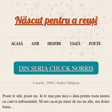
Născut pentru a reuși
ACASĂ
ANII
DESPRE
VIAȚĂ
POFTE
DIN SERIA CHUCK NORRIS
4 martie, 2008 | Andrei Sălăgean
Poate le stiti, poate nu. Io le mai pun inca o data pentru toata lumea
cu cateva imbunatatiri. M-am cacat pe mine de ras nu alta, ma doare
burta…