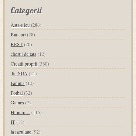
Categorii
Ăsta-s ieu
(286)
Bancuri
(28)
BEST
(20)
chestii de tată
(12)
Creatii proprii
(360)
din SUA
(21)
Familia
(10)
Fotbal
(32)
Games
(7)
Hmmm…
(115)
IT
(18)
la facultate
(92)