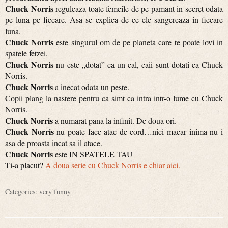
Chuck Norris
reguleaza toate femeile de pe pamant in secret odata
pe luna pe fiecare. Asa se explica de ce ele sangereaza in fiecare
luna.
Chuck Norris
este singurul om de pe planeta care te poate lovi in
spatele fetzei.
Chuck Norris
nu este „dotat” ca un cal, caii sunt dotati ca Chuck
Norris.
Chuck Norris
a inecat odata un peste.
Copii plang la nastere pentru ca simt ca intra intr-o lume cu Chuck
Norris.
Chuck Norris
a numarat pana la infinit. De doua ori.
Chuck Norris
nu poate face atac de cord…nici macar inima nu i
asa de proasta incat sa il atace.
Chuck Norris
este IN SPATELE TAU
Ti-a placut?
A doua serie cu Chuck Norris e chiar aici.
Categories:
very funny