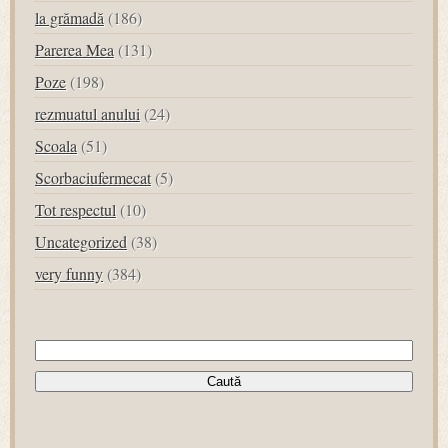
la grămadă
(186)
Parerea Mea
(131)
Poze
(198)
rezmuatul anului
(24)
Scoala
(51)
Scorbaciufermecat
(5)
Tot respectul
(10)
Uncategorized
(38)
very funny
(384)
Caută
după: