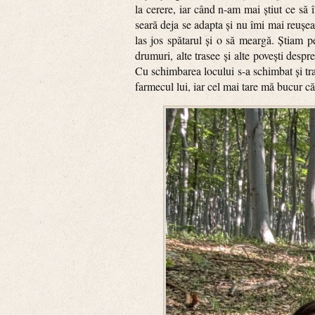
la cerere, iar când n-am mai știut ce să 
seară deja se adapta și nu îmi mai reușe
las jos spătarul și o să meargă. Știam pe
drumuri, alte trasee și alte povești desp
Cu schimbarea locului s-a schimbat și tra
farmecul lui, iar cel mai tare mă bucur că