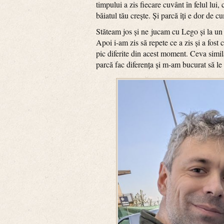
timpului a zis fiecare cuvânt în felul lu
băiatul tău crește. Și parcă îți e dor de 
Stăteam jos și ne jucam cu Lego și la un
Apoi i-am zis să repete ce a zis și a fost 
pic diferite din acest moment. Ceva simila
parcă fac diferența și m-am bucurat să le 