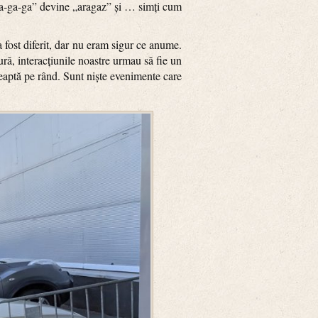
l „a-ga-ga” devine „aragaz” și … simți cum
 fost diferit, dar nu eram sigur ce anume.
tură, interacțiunile noastre urmau să fie un
treaptă pe rând. Sunt niște evenimente care