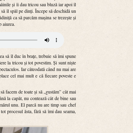
inile și îi dau tricou sau bluză iar apoi îl
 să îl spăl pe dinți. Începe să deschidă un
ădiniță ca să parcăm mașina se trezește și
p aiurea.
ea să îl duc în brațe, trebuie să îmi spune
e la tricou și tot povestim. Și sunt niște
spectaculos. Iar câteodată când nu mai are
place cel mai mult e că fiecare poveste e
să facem de toate și să „gustăm” cât mai
până la capăt, nu contează cât de bine sau
mărul unu. El parcă nu are timp sau chef
n tot procesul ăsta, fără să îmi dau seama,