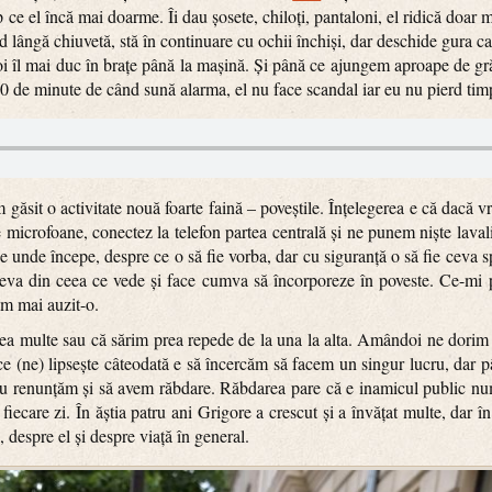
ce el încă mai doarme. Îi dau șosete, chiloți, pantaloni, el ridică doar mâ
und lângă chiuvetă, stă în continuare cu ochii închiși, dar deschide gura ca
apoi îl mai duc în brațe până la mașină. Și până ce ajungem aproape de gr
 20 de minute de când sună alarma, el nu face scandal iar eu nu pierd tim
găsit o activitate nouă foarte faină – poveștile. Înțelegerea e că dacă vr
icrofoane, conectez la telefon partea centrală și ne punem niște lavalier
e unde începe, despre ce o să fie vorba, dar cu siguranță o să fie ceva 
e ceva din ceea ce vede și face cumva să încorporeze în poveste. Ce-mi 
 am mai auzit-o.
ea multe sau că sărim prea repede de la una la alta. Amândoi ne dorim 
r ce (ne) lipsește câteodată e să încercăm să facem un singur lucru, dar 
 nu renunțăm și să avem răbdare. Răbdarea pare că e inamicul public nu
fiecare zi. În ăștia patru ani Grigore a crescut și a învățat multe, dar î
 despre el și despre viață în general.