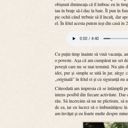
obișnuit dimineața că îl îmbrac eu în timp 
iau în brațe să-l duc la baie. Îl pun în f
pic ochii când trebuie să îl încalț, dar 
el. În felul acesta putem ieși din casă în
Cu puțin timp înainte să vină vacanța, am 
o poveste. Așa că am cumpărat un set de m
povești care nu se mai termină. Nu știu d
idei, pur și simplu se uită în jur, aleg
„originală” în felul ei și cu siguranță nu
Câteodată am impresia că se întâmplă pr
intens posibil din fiecare activitate. Da
rău. Să încercăm să nu ne plictisim, să
de ea, iar eu lucrez să o îmbunătățesc în 
am învățat și eu foarte multe despre mine,