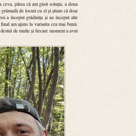
ea ceva, părea că am găsit soluția, a doua
 grămadă de locuri cu el și știam că doar
poi a început grădinița și au început alte
n final am ajuns la varianta cea mai bună.
t destul de multe și fiecare moment a avut