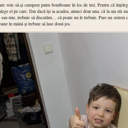
are voie să-și cumpere patru bomboane în loc de trei. Pentru că înțeleg
alege el pe care. Dar dacă își ia acadea, atunci doar una, că la aia stă 
e sau mie, trebuie să discutăm… că poate nu le trebuie. Pare un sistem c
ane în mână și trebuie să lase două jos.