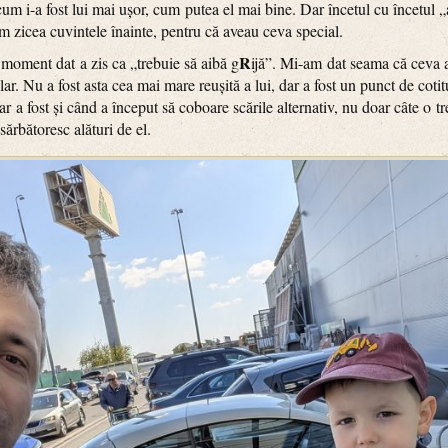
i, cum i-a fost lui mai ușor, cum putea el mai bine. Dar încetul cu încetu
cum zicea cuvintele înainte, pentru că aveau ceva special.
R
 moment dat a zis ca „trebuie să aibă g
ijă”. Mi-am dat seama că ceva a
clar. Nu a fost asta cea mai mare reușită a lui, dar a fost un punct de coti
r a fost și când a început să coboare scările alternativ, nu doar câte o 
sărbătoresc alături de el.