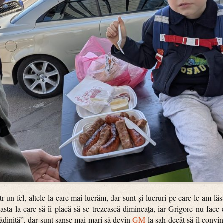
r-un fel, altele la care mai lucrăm, dar sunt și lucruri pe care le-am l
sta la care să îi placă să se trezească dimineața, iar Grigore nu face 
rădiniță”, dar sunt șanse mai mari să devin
GM
la șah decât să îl convi