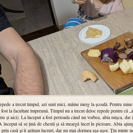
pede a trecut timpul, azi sunt mici, mâine merg la școală. Pentru mine 
fost la facultate împreună. Timpul nu a trecut deloc repede pentru că „
riu și aici). La început a fost perioada când nu vorbea, abia mișca, d
 A început să se țină de chestii și să meargă încet în picioare. Abia ajun
rin casă și îi arătam lucruri, dar nu mai dormea așa ușor. Țin minte no