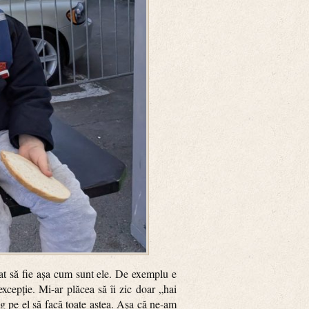
ăsat să fie așa cum sunt ele. De exemplu e
excepție. Mi-ar plăcea să îi zic doar „hai
ng pe el să facă toate astea. Așa că ne-am