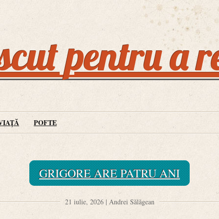
cut pentru a r
VIAȚĂ
POFTE
GRIGORE ARE PATRU ANI
21 iulie, 2026 | Andrei Sălăgean