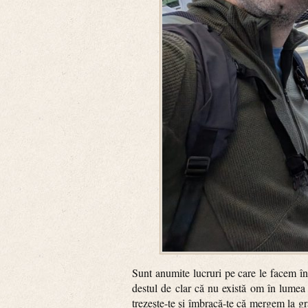
Sunt anumite lucruri pe care le facem înt
destul de clar că nu există om în lumea a
trezește-te și îmbracă-te că mergem la g