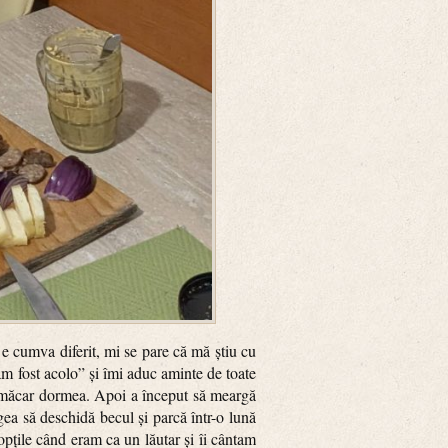
e cumva diferit, mi se pare că mă știu cu
am fost acolo” și îmi aduc aminte de toate
ar măcar dormea. Apoi a început să meargă
gea să deschidă becul și parcă într-o lună
pțile când eram ca un lăutar și îi cântam