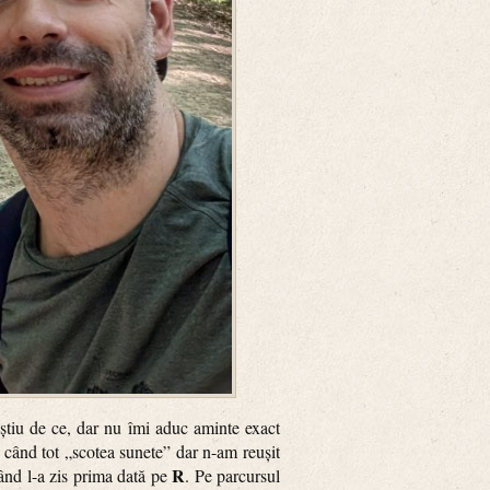
 știu de ce, dar nu îmi aduc aminte exact
 când tot „scotea sunete” dar n-am reușit
R
ând l-a zis prima dată pe
. Pe parcursul