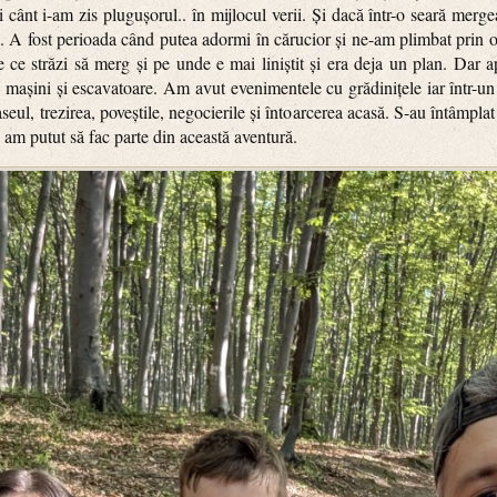
îi cânt i-am zis plugușorul.. în mijlocul verii. Și dacă într-o seară merg
a. A fost perioada când putea adormi în cărucior și ne-am plimbat prin o
 ce străzi să merg și pe unde e mai liniștit și era deja un plan. Dar a
re mașini și escavatoare. Am avut evenimentele cu grădinițele iar într-u
seul, trezirea, poveștile, negocierile și întoarcerea acasă. S-au întâmpla
 am putut să fac parte din această aventură.